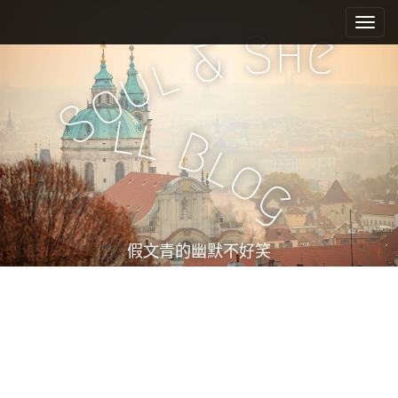
M
S
k
a
h
S
e
&
i
i
l
u
p
n
o
t
m
S
o
l
l
e
c
B
l
n
o
o
n
u
g
t
e
n
t
假文青的幽默不好笑