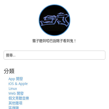
t
n
a
v
i
g
a
聾子聽到啞巴說瞎子看到鬼！
t
i
搜
o
尋
n
關
鍵
分類
字:
App 開發
iOS & Apple
Linux
Web 開發
假文青聽音樂
其他雜項
區塊鏈