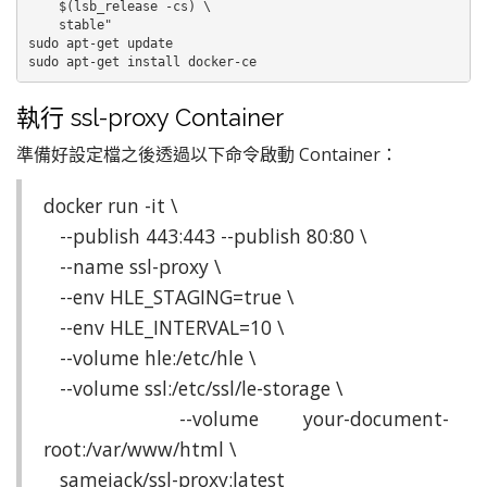
    $(lsb_release -cs) \

    stable"

sudo apt-get update

sudo apt-get install docker-ce
執行 ssl-proxy Container
準備好設定檔之後透過以下命令啟動 Container：
docker run -it \
--publish 443:443 --publish 80:80 \
--name ssl-proxy \
--env HLE_STAGING=true \
--env HLE_INTERVAL=10 \
--volume hle:/etc/hle \
--volume ssl:/etc/ssl/le-storage \
--volume your-document-
root:/var/www/html \
samejack/ssl-proxy:latest