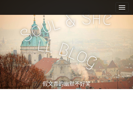
M
S
k
a
S
h
e
&
i
l
i
u
o
p
n
S
t
m
o
l
l
e
c
B
l
o
n
o
g
n
u
t
e
n
t
假文青的幽默不好笑