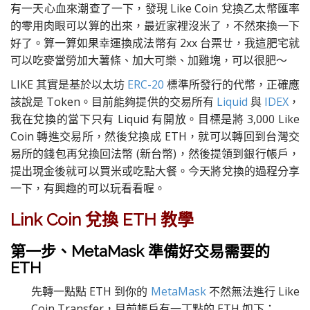
有一天心血來潮查了一下，發現 Like Coin 兌換乙太幣匯率
的零用肉眼可以算的出來，最近家裡沒米了，不然來換一下
好了。算一算如果幸運換成法幣有 2xx 台票ㄝ，我這肥宅就
可以吃麥當勞加大薯條、加大可樂、加雞塊，可以很肥～
LIKE 其實是基於以太坊
ERC-20
標準所發行的代幣，正確應
該說是 Token。目前能夠提供的交易所有
Liquid
與
IDEX
，
我在兌換的當下只有 Liquid 有開放。目標是將 3,000 Like
Coin 轉進交易所，然後兌換成 ETH，就可以轉回到台灣交
易所的錢包再兌換回法幣 (新台幣)，然後提領到銀行帳戶，
提出現金後就可以買米或吃點大餐。今天將兌換的過程分享
一下，有興趣的可以玩看看喔。
Link Coin 兌換 ETH 教學
第一步、MetaMask 準備好交易需要的
ETH
先轉一點點 ETH 到你的
MetaMask
不然無法進行 Like
Coin Transfer，目前帳戶有一丁點的 ETH 如下：