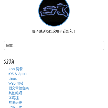
a
v
i
g
a
t
聾子聽到啞巴說瞎子看到鬼！
i
o
搜
n
尋
關
鍵
分類
字:
App 開發
iOS & Apple
Linux
Web 開發
假文青聽音樂
其他雜項
區塊鏈
吃喝玩樂
宅系手作