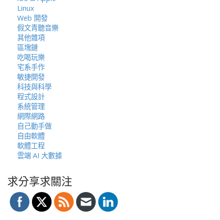
Linux
Web 開發
假文青聽音樂
其他雜項
區塊鏈
吃喝玩樂
宅系手作
敏捷開發
科技與科學
程式設計
系統管理
網際網路
自己動手做
自由軟體
軟體工程
雲端 AI 大數據
求分享求關注