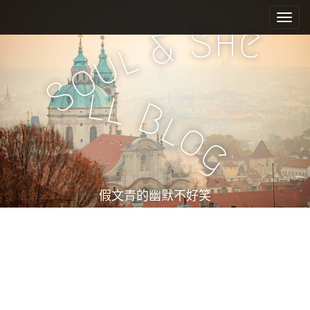
M
S
k
a
h
S
e
&
i
i
l
u
p
n
o
t
m
S
o
l
l
e
c
B
l
n
o
o
n
u
g
t
e
n
t
假文青的幽默不好笑