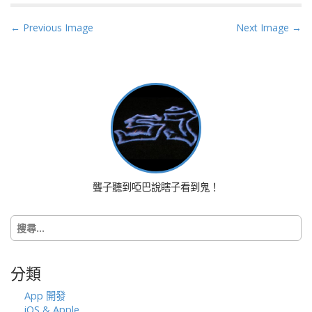
P
← Previous Image
Next Image →
o
s
t
n
a
v
i
g
a
聾子聽到啞巴說瞎子看到鬼！
t
i
搜
o
尋
n
關
鍵
分類
字:
App 開發
iOS & Apple