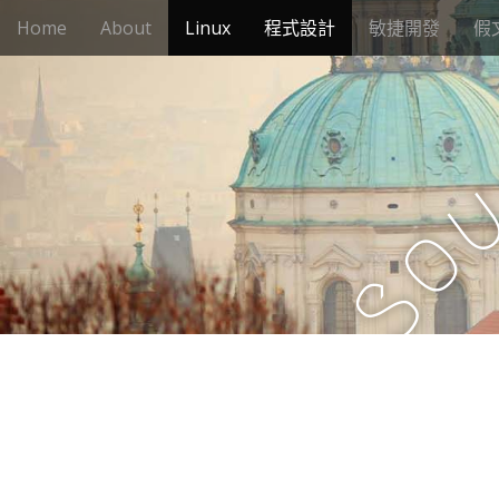
M
S
Home
About
Linux
程式設計
敏捷開發
假
k
a
i
i
p
n
t
m
o
e
c
n
o
n
u
o
t
e
S
n
t