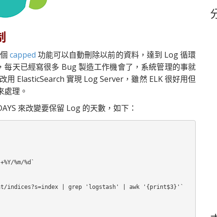
鍵
字
制
一個
capped
功能可以自動刪除以前的資料，達到 Log 循環
每天已經寫很多 Bug 製造工作機會了，系統管理的事就
asticSearch 實現 Log Server，雖然 ELK 很好用但
 來處理。
_DAYS 來改變要保留 Log 的天數，如下：
+%Y/%m/%d`



t/indices?s=index | grep 'logstash' | awk '{print$3}'`
