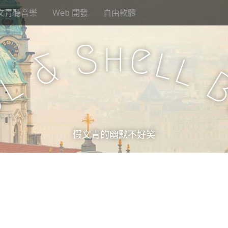
文青聽音樂
Web 開發
自由軟體
h
S
e
l
&
l
l
u
假文青的幽默不好笑