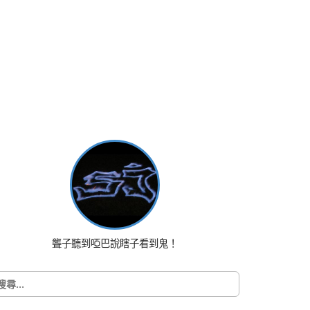
聾子聽到啞巴說瞎子看到鬼！