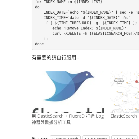
for INDEX_NAME in ${INDEX_LIST}

do

    INDEX_DATE=`echo "${INDEX_NAME}" | sed -e 's
    INDEX_TIME=`date -d "${INDEX_DATE}" +%s`

    if [ ${TIME_THRESHOLD} -gt ${INDEX_TIME} ]; 
        echo "Remove Index: ${INDEX_NAME}"

        curl -XDELETE -k ${ELASTICSEARCH_HOST}/$
    fi

done
有需要的請自行服用...
用 ElasticSearch + FluentD 打造 Log
ElasticSe
神器與數據分析工具