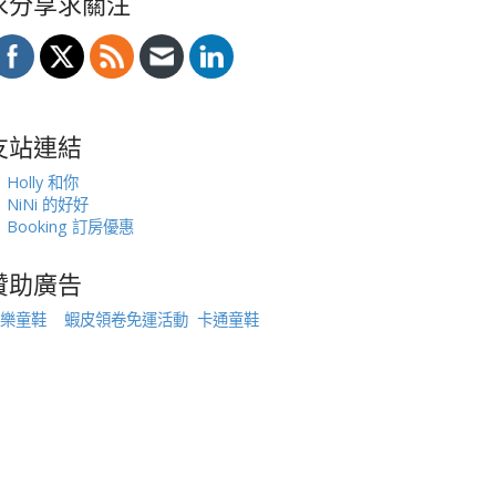
求分享求關注
友站連結
Holly 和你
NiNi 的好好
Booking 訂房優惠
贊助廣告
樂童鞋
蝦皮領卷免運活動
卡通童鞋