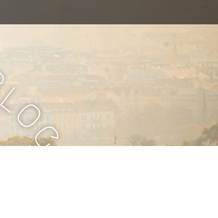
B
l
o
g