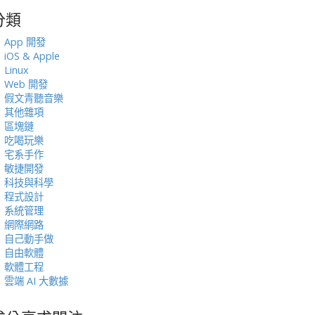
分類
:
App 開發
iOS & Apple
Linux
Web 開發
假文青聽音樂
其他雜項
區塊鏈
吃喝玩樂
宅系手作
敏捷開發
科技與科學
程式設計
系統管理
網際網路
自己動手做
自由軟體
軟體工程
雲端 AI 大數據