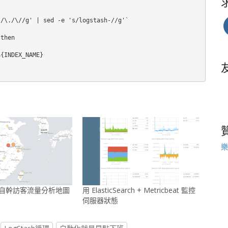
/\./\//g' | sed -e 's/logstash-//g'`

then

{INDEX_NAME}

樂
arch 自幹訪客流量分析地圖
用 ElasticSearch + Metricbeat 監控
伺服器狀態