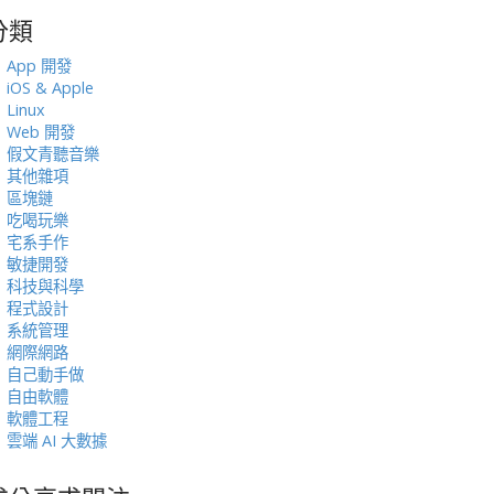
分類
:
App 開發
iOS & Apple
Linux
Web 開發
假文青聽音樂
其他雜項
區塊鏈
吃喝玩樂
宅系手作
敏捷開發
科技與科學
程式設計
系統管理
網際網路
自己動手做
自由軟體
軟體工程
雲端 AI 大數據