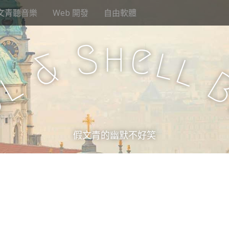
文青聽音樂
Web 開發
自由軟體
h
S
e
l
&
l
l
u
假文青的幽默不好笑