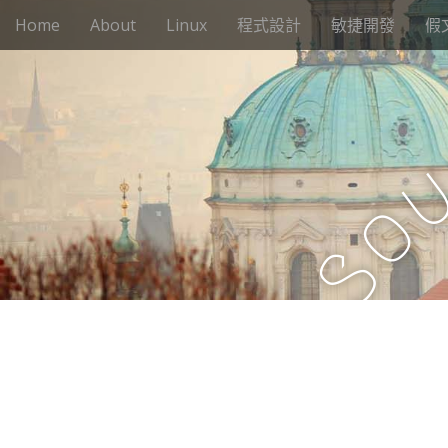
M
S
Home
About
Linux
程式設計
敏捷開發
假
k
a
i
i
p
n
t
m
o
e
c
n
o
n
u
o
t
e
S
n
t