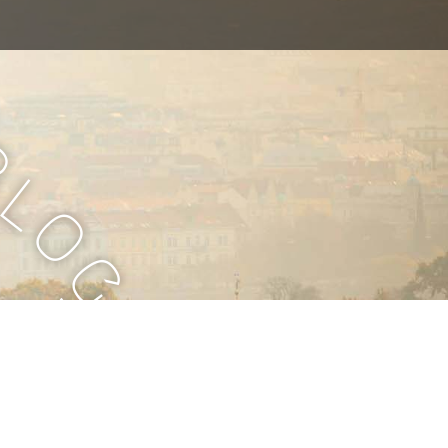
B
l
o
g