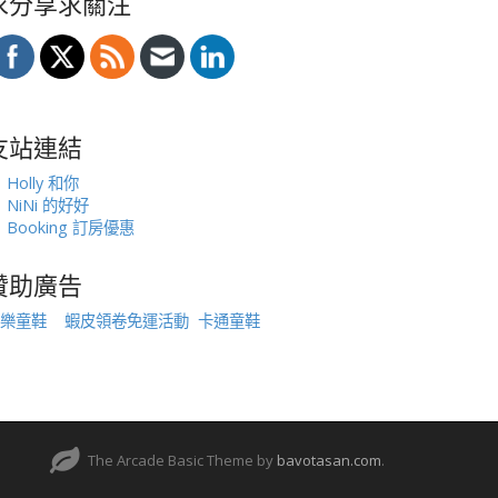
求分享求關注
友站連結
Holly 和你
NiNi 的好好
Booking 訂房優惠
贊助廣告
樂童鞋
蝦皮領卷免運活動
卡通童鞋
The Arcade Basic Theme by
bavotasan.com
.