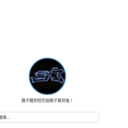
聾子聽到啞巴說瞎子看到鬼！