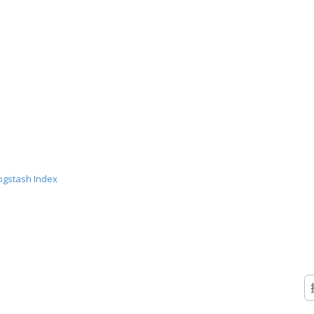
gstash Index
搜
尋
關