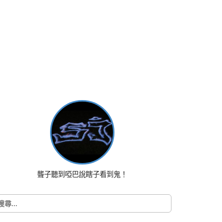
聾子聽到啞巴說瞎子看到鬼！