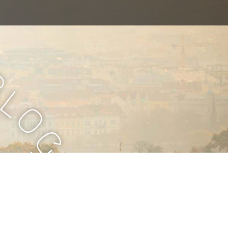
B
l
o
g