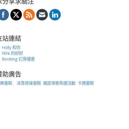
求分享求關注
友站連結
Holly 和你
NiNi 的好好
Booking 訂房優惠
贊助廣告
樂童鞋
冰雪奇緣童鞋
蝦皮領卷免運活動
卡通童鞋