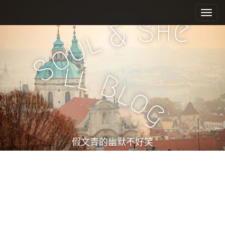
M
S
k
a
h
S
e
&
i
i
l
u
p
n
o
t
m
S
o
l
l
e
c
B
l
n
o
o
n
u
g
t
e
n
t
假文青的幽默不好笑