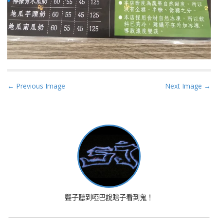
P
← Previous Image
Next Image →
o
s
t
n
a
v
i
g
a
聾子聽到啞巴說瞎子看到鬼！
t
i