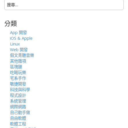
搜
o
尋
n
關
鍵
分類
字:
App 開發
iOS & Apple
Linux
Web 開發
假文青聽音樂
其他雜項
區塊鏈
吃喝玩樂
宅系手作
敏捷開發
科技與科學
程式設計
系統管理
網際網路
自己動手做
自由軟體
軟體工程