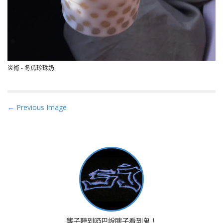
炎術 - 冬瓜珍珠奶
P
← Previous Image
o
s
t
n
a
v
i
g
a
聾子聽到啞巴說瞎子看到鬼！