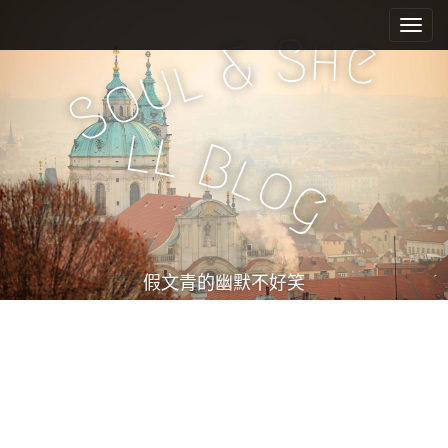
M
S
k
a
S
h
e
&
i
l
i
u
o
p
n
S
t
m
o
l
l
e
c
B
l
o
n
o
g
n
u
t
e
n
t
假文青的幽默不好笑