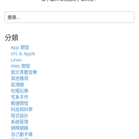
t
i
搜
o
尋
n
關
鍵
分類
字:
App 開發
iOS & Apple
Linux
Web 開發
假文青聽音樂
其他雜項
區塊鏈
吃喝玩樂
宅系手作
敏捷開發
科技與科學
程式設計
系統管理
網際網路
自己動手做