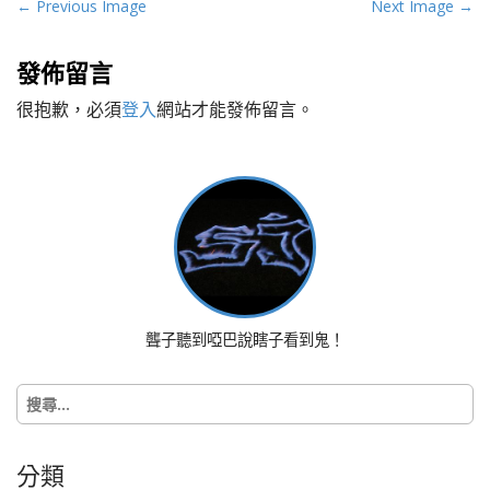
P
← Previous Image
Next Image →
o
s
發佈留言
t
很抱歉，必須
登入
網站才能發佈留言。
n
a
v
i
g
a
t
i
o
聾子聽到啞巴說瞎子看到鬼！
n
搜
尋
關
鍵
分類
字: