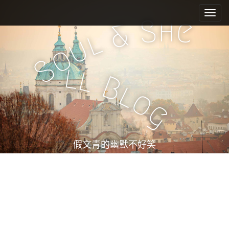
M
S
k
a
h
S
e
&
i
i
l
u
p
n
o
t
m
S
o
l
l
e
c
B
l
n
o
o
n
u
g
t
e
n
t
假文青的幽默不好笑