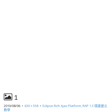
1
2010/08/06
•
630 × 558
•
Eclipse Rich Ajax Platform, RAP 1.3 環建建立
教學