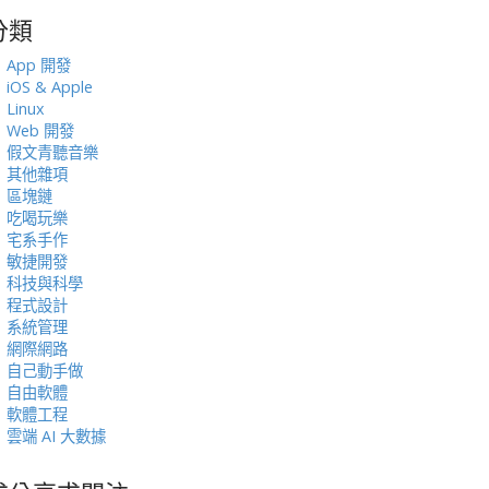
分類
:
App 開發
iOS & Apple
Linux
Web 開發
假文青聽音樂
其他雜項
區塊鏈
吃喝玩樂
宅系手作
敏捷開發
科技與科學
程式設計
系統管理
網際網路
自己動手做
自由軟體
軟體工程
雲端 AI 大數據