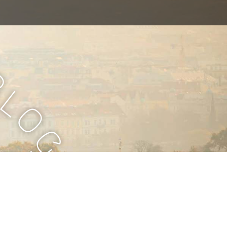
B
l
o
g