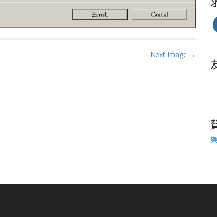
Next Image →
樂