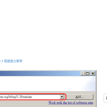
RAP 1.3 環建建立教學
搜
尋
關