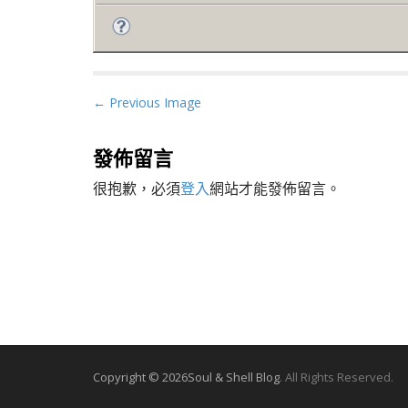
P
← Previous Image
o
s
發佈留言
t
很抱歉，必須
登入
網站才能發佈留言。
n
a
v
i
g
a
t
i
o
Copyright © 2026
Soul & Shell Blog
. All Rights Reserved.
n