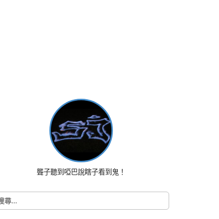
聾子聽到啞巴說瞎子看到鬼！