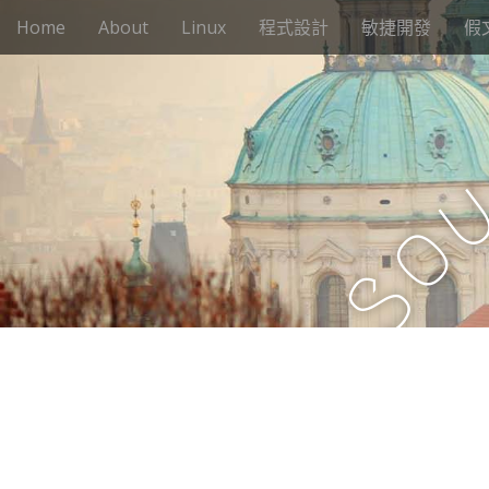
M
S
Home
About
Linux
程式設計
敏捷開發
假
k
a
i
i
p
n
t
m
o
e
c
n
o
n
u
o
t
e
S
n
t