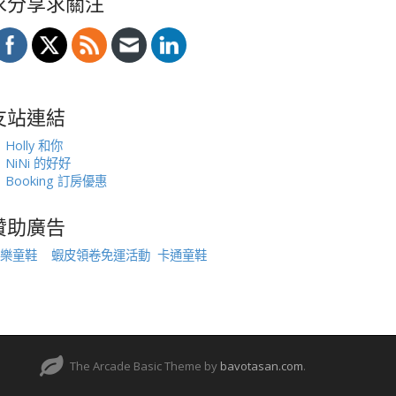
求分享求關注
友站連結
Holly 和你
NiNi 的好好
Booking 訂房優惠
贊助廣告
樂童鞋
蝦皮領卷免運活動
卡通童鞋
The Arcade Basic Theme by
bavotasan.com
.