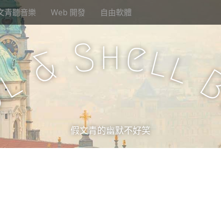
文青聽音樂
Web 開發
自由軟體
h
S
e
l
&
l
l
u
假文青的幽默不好笑