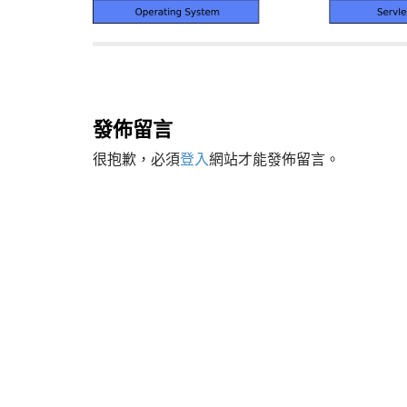
P
o
s
發佈留言
t
很抱歉，必須
登入
網站才能發佈留言。
n
a
v
i
g
a
t
i
o
n