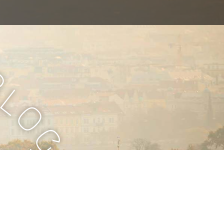
B
l
o
g