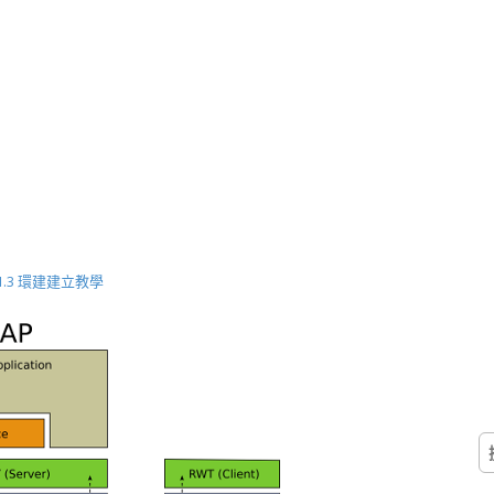
RAP 1.3 環建建立教學
搜
尋
關