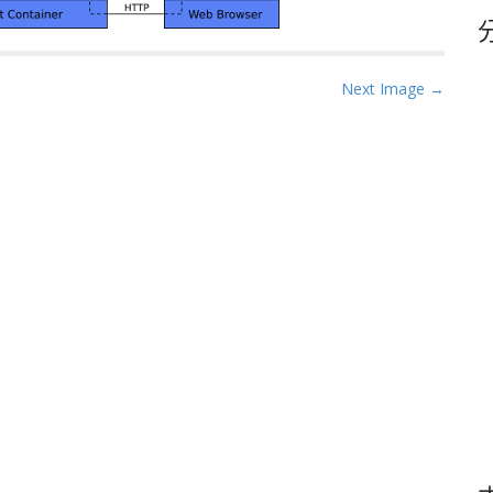
鍵
字
Next Image →