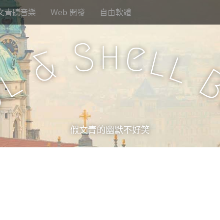
文青聽音樂
Web 開發
自由軟體
h
S
e
l
&
l
l
u
假文青的幽默不好笑