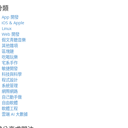
分類
:
App 開發
iOS & Apple
Linux
Web 開發
假文青聽音樂
其他雜項
區塊鏈
吃喝玩樂
宅系手作
敏捷開發
科技與科學
程式設計
系統管理
網際網路
自己動手做
自由軟體
軟體工程
雲端 AI 大數據