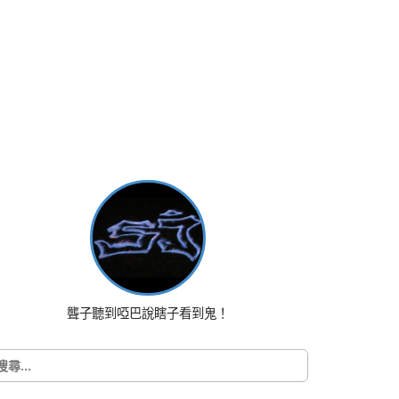
聾子聽到啞巴說瞎子看到鬼！