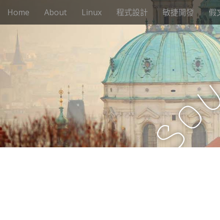
M
S
Home
About
Linux
程式設計
敏捷開發
假
k
a
i
i
p
n
t
m
o
e
c
n
o
n
u
o
t
e
S
n
t