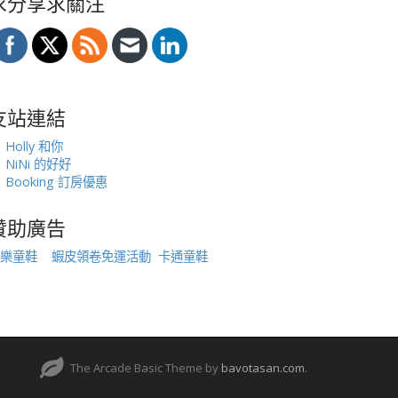
求分享求關注
友站連結
Holly 和你
NiNi 的好好
Booking 訂房優惠
贊助廣告
樂童鞋
蝦皮領卷免運活動
卡通童鞋
The Arcade Basic Theme by
bavotasan.com
.