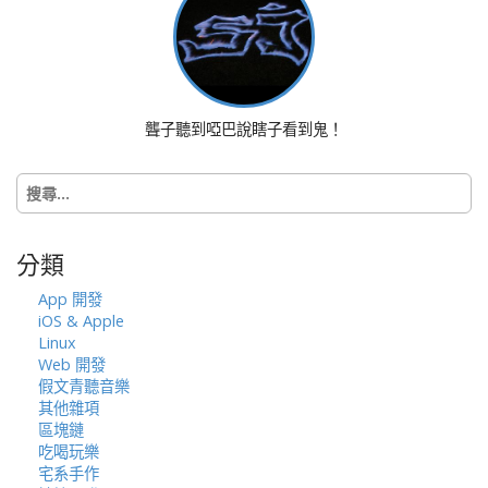
v
i
g
a
t
聾子聽到啞巴說瞎子看到鬼！
i
o
搜
n
尋
關
鍵
分類
字:
App 開發
iOS & Apple
Linux
Web 開發
假文青聽音樂
其他雜項
區塊鏈
吃喝玩樂
宅系手作