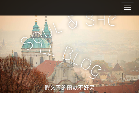
M
S
k
a
h
S
e
&
i
i
l
u
p
n
o
t
m
S
o
l
l
e
c
B
l
n
o
o
n
u
g
t
e
n
t
假文青的幽默不好笑