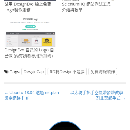
試用 DesignEvo 線上免費
SeleniumHQ 網站測試工具
Logo製作服務
介紹與教學
DesignEvo 自己的 Logo 自
己做 (內有讀者專用折扣碼)
Tags:
DesginCap
RD轉Design不是夢
免費海報製作
P
← Ubuntu 18.04 透過 netplan
以太坊手把手空氣幣發幣教學 -
設定網路卡 IP
割韭菜起手式 →
o
s
t
n
a