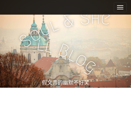
M
S
k
a
h
S
e
&
i
i
l
u
p
n
o
t
m
S
o
l
l
e
c
B
l
n
o
o
n
u
g
t
e
n
t
假文青的幽默不好笑