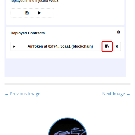
P
← Previous Image
Next Image →
o
s
t
n
a