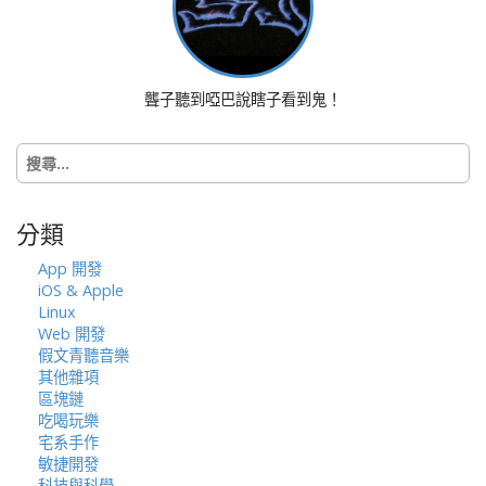
v
i
g
a
聾子聽到啞巴說瞎子看到鬼！
t
i
搜
o
尋
n
關
鍵
分類
字:
App 開發
iOS & Apple
Linux
Web 開發
假文青聽音樂
其他雜項
區塊鏈
吃喝玩樂
宅系手作
敏捷開發
科技與科學