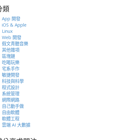
分類
:
App 開發
iOS & Apple
Linux
Web 開發
假文青聽音樂
其他雜項
區塊鏈
吃喝玩樂
宅系手作
敏捷開發
科技與科學
程式設計
系統管理
網際網路
自己動手做
自由軟體
軟體工程
雲端 AI 大數據