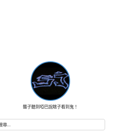
聾子聽到啞巴說瞎子看到鬼！