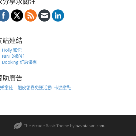
求分享求關注
友站連結
Holly 和你
NiNi 的好好
Booking 訂房優惠
贊助廣告
樂童鞋
蝦皮領卷免運活動
卡通童鞋
The Arcade Basic Theme by
bavotasan.com
.