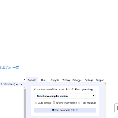
 割韭菜起手式
搜
尋
關