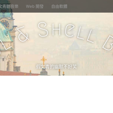
文青聽音樂
Web 開發
自由軟體
h
S
e
l
&
l
l
u
假文青的幽默不好笑