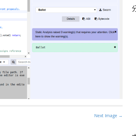
鍵
字
Next Image →