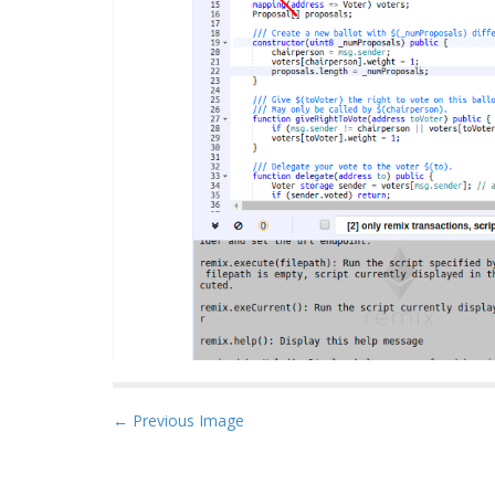
P
← Previous Image
o
s