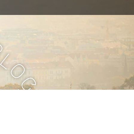
B
l
o
g