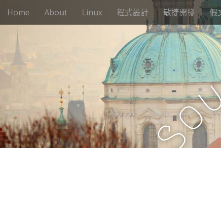
M
S
Home
About
Linux
程式設計
敏捷開發
假
k
a
i
i
p
n
t
m
o
e
c
n
o
n
u
o
t
e
S
n
t