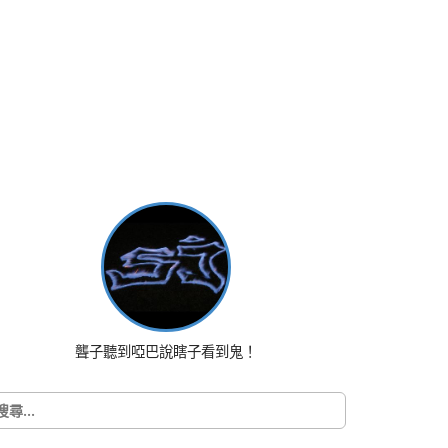
聾子聽到啞巴說瞎子看到鬼！