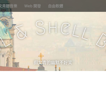
文青聽音樂
Web 開發
自由軟體
h
S
e
l
&
l
l
u
假文青的幽默不好笑