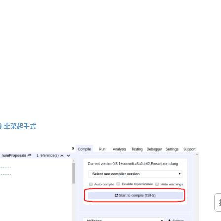
 割韭菜起手式
搜
尋
關