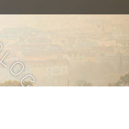
B
l
o
g