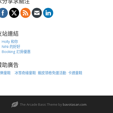
求分享求關注
友站連結
Holly 和你
NiNi 的好好
Booking 訂房優惠
贊助廣告
樂童鞋
冰雪奇緣童鞋
蝦皮領卷免運活動
卡通童鞋
The Arcade Basic Theme by
bavotasan.com
.