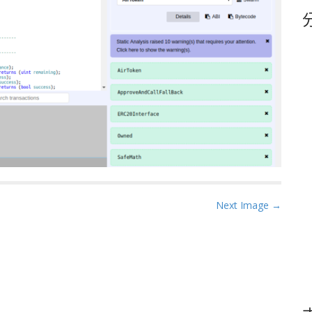
鍵
字
Next Image →