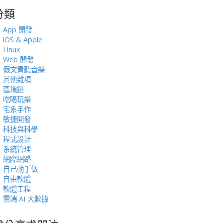
分類
:
App 開發
iOS & Apple
Linux
Web 開發
假文青聽音樂
其他雜項
區塊鏈
吃喝玩樂
宅系手作
敏捷開發
科技與科學
程式設計
系統管理
網際網路
自己動手做
自由軟體
軟體工程
雲端 AI 大數據