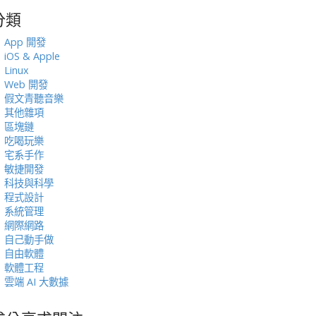
分類
:
App 開發
iOS & Apple
Linux
Web 開發
假文青聽音樂
其他雜項
區塊鏈
吃喝玩樂
宅系手作
敏捷開發
科技與科學
程式設計
系統管理
網際網路
自己動手做
自由軟體
軟體工程
雲端 AI 大數據