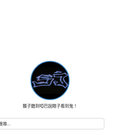
聾子聽到啞巴說瞎子看到鬼！