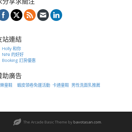
求分享求關注
友站連結
Holly 和你
NiNi 的好好
Booking 訂房優惠
贊助廣告
樂童鞋
蝦皮領卷免運活動
卡通童鞋
男性洗面乳推薦
The Arcade Basic Theme by
bavotasan.com
.