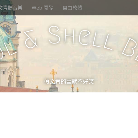
文青聽音樂
Web 開發
自由軟體
S
h
e
l
&
l
l
u
假文青的幽默不好笑