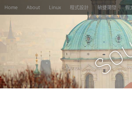
M
S
Home
About
Linux
程式設計
敏捷開發
假
k
a
i
i
p
n
t
m
o
e
c
o
n
o
n
S
u
t
e
n
t