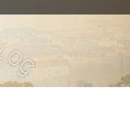
B
l
o
g