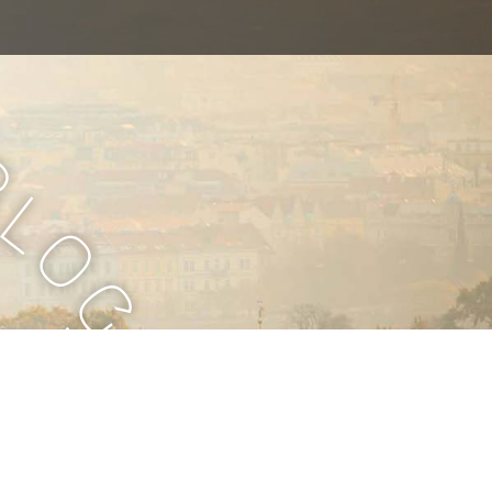
B
l
o
g