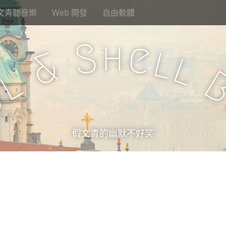
文青聽音樂
Web 開發
自由軟體
h
S
e
l
&
l
l
u
假文青的幽默不好笑