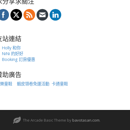
求分享求關注
友站連結
Holly 和你
NiNi 的好好
Booking 訂房優惠
贊助廣告
樂童鞋
蝦皮領卷免運活動
卡通童鞋
The Arcade Basic Theme by
bavotasan.com
.