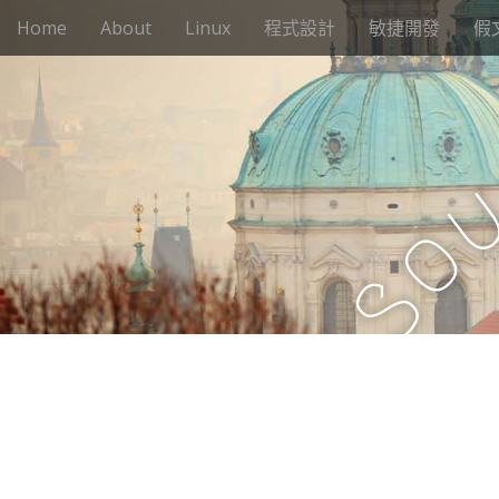
M
S
Home
About
Linux
程式設計
敏捷開發
假
k
a
i
i
p
n
t
m
o
e
c
n
o
n
u
o
t
e
S
n
t