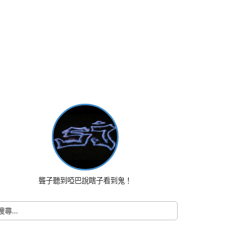
聾子聽到啞巴說瞎子看到鬼！