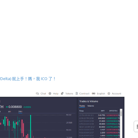
elta) 就上手！媽，我 ICO 了！
搜
尋
關