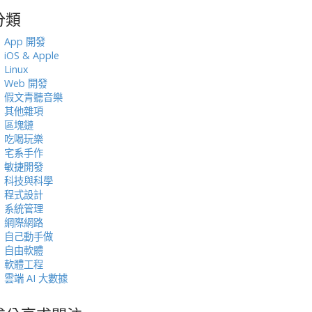
分類
:
App 開發
iOS & Apple
Linux
Web 開發
假文青聽音樂
其他雜項
區塊鏈
吃喝玩樂
宅系手作
敏捷開發
科技與科學
程式設計
系統管理
網際網路
自己動手做
自由軟體
軟體工程
雲端 AI 大數據