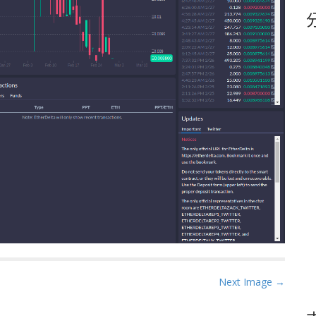
鍵
字
Next Image →