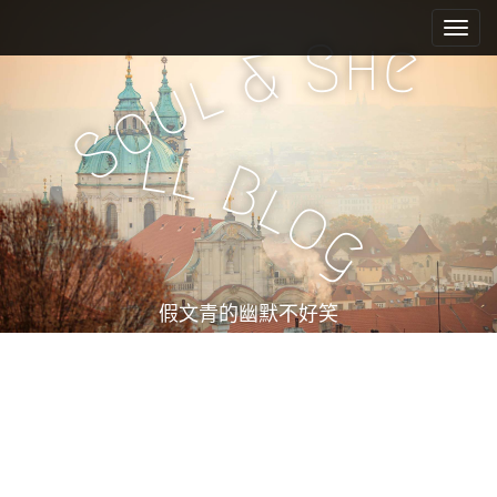
M
S
k
a
h
S
e
&
i
i
l
u
p
n
o
t
m
S
o
l
l
e
c
B
l
n
o
o
n
u
g
t
e
n
t
假文青的幽默不好笑