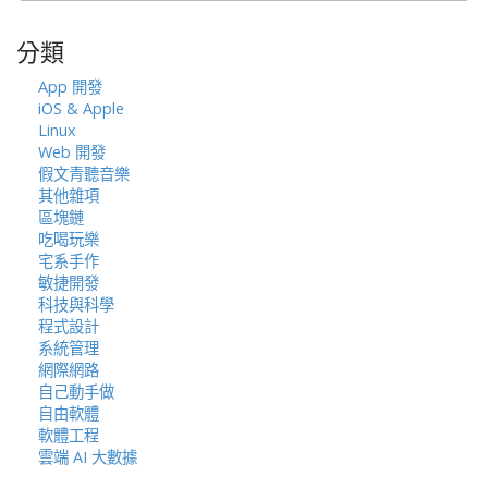
關
鍵
分類
字:
App 開發
iOS & Apple
Linux
Web 開發
假文青聽音樂
其他雜項
區塊鏈
吃喝玩樂
宅系手作
敏捷開發
科技與科學
程式設計
系統管理
網際網路
自己動手做
自由軟體
軟體工程
雲端 AI 大數據