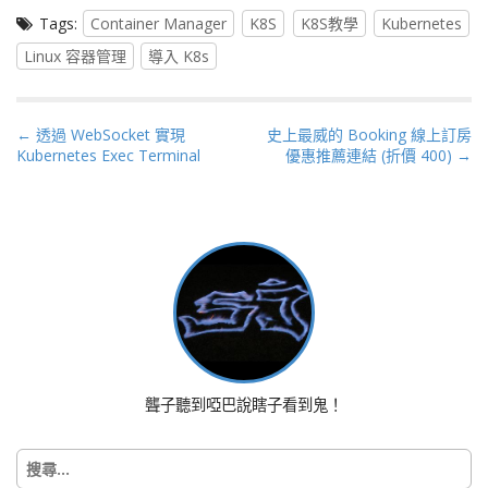
Tags:
Container Manager
K8S
K8S教學
Kubernetes
Linux 容器管理
導入 K8s
P
← 透過 WebSocket 實現
史上最威的 Booking 線上訂房
Kubernetes Exec Terminal
優惠推薦連結 (折價 400) →
o
s
t
n
a
v
i
g
a
t
聾子聽到啞巴說瞎子看到鬼！
i
o
搜
n
尋