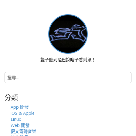
t
n
a
v
i
g
a
t
聾子聽到啞巴說瞎子看到鬼！
i
o
搜
n
尋
關
鍵
分類
字:
App 開發
iOS & Apple
Linux
Web 開發
假文青聽音樂