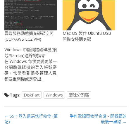
雲端服務動態擴充磁碟空間
Mac OS 製作 Ubuntu USB
(GCP/AWS EC2 VM)
開機安裝隨身碟
Windows 中斷網路磁碟機(網
芳/Samba)連線的指令
在 Windows 每次要變更某一
台網路磁碟機的登入帳號密
碼，常常看到很多管理人員
都要重開機或是登出…
Tags:
DiskPart
Windows
清除分割區
P
← SSH 登入遠端執行命令 (筆
手作歐姆蛋教學食譜 - 開餐廳的
記)
最後一里路 →
o
s