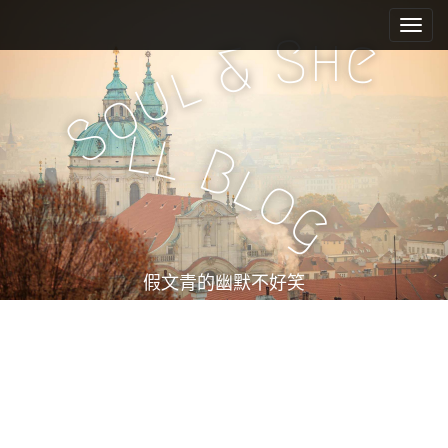
M
S
k
a
h
S
e
&
i
i
l
u
p
n
o
t
m
S
o
l
l
e
c
B
l
n
o
o
n
u
g
t
e
n
t
假文青的幽默不好笑