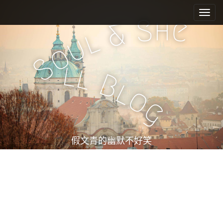
M
S
k
a
h
S
e
&
i
i
l
u
p
n
o
t
m
S
o
l
l
e
c
B
l
n
o
o
n
u
g
t
e
n
t
假文青的幽默不好笑