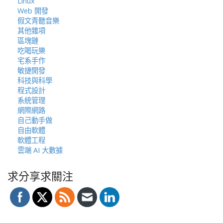
Linux
Web 開發
假文青聽音樂
其他雜項
區塊鏈
吃喝玩樂
宅系手作
敏捷開發
科技與科學
程式設計
系統管理
網際網路
自己動手做
自由軟體
軟體工程
雲端 AI 大數據
求分享求關注