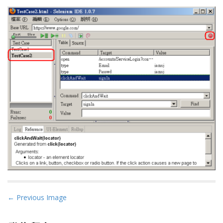
P
← Previous Image
o
s