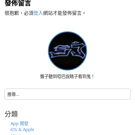
發佈留言
t
很抱歉，必須
登入
網站才能發佈留言。
n
a
v
i
g
a
t
i
o
聾子聽到啞巴說瞎子看到鬼！
n
搜
尋
關
鍵
分類
字:
App 開發
iOS & Apple