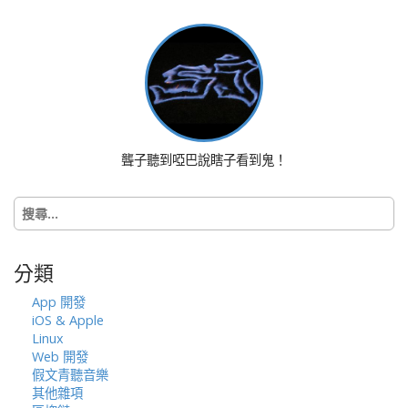
t
n
a
v
i
g
a
t
聾子聽到啞巴說瞎子看到鬼！
i
o
搜
n
尋
關
鍵
分類
字:
App 開發
iOS & Apple
Linux
Web 開發
假文青聽音樂
其他雜項