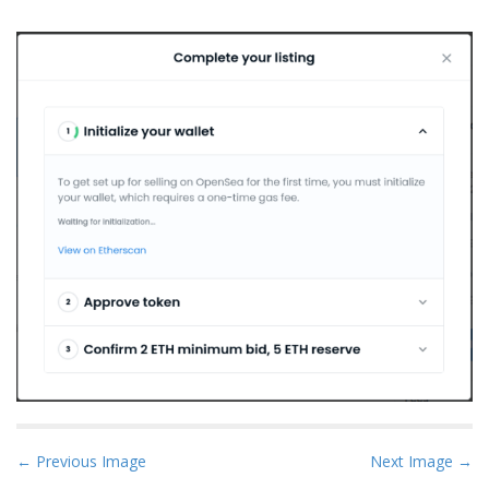
P
← Previous Image
Next Image →
o