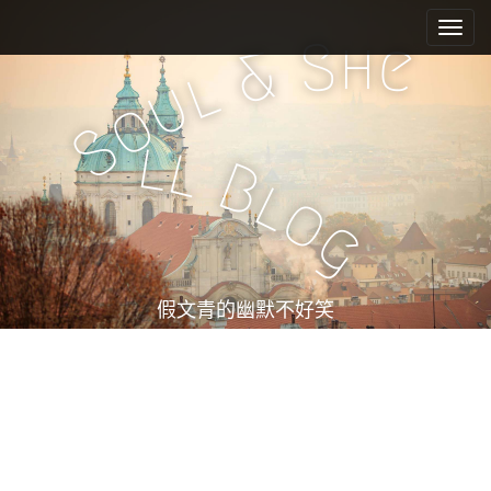
M
S
k
a
h
S
e
&
i
i
l
u
p
n
o
t
m
S
o
l
l
e
c
B
l
n
o
o
n
u
g
t
e
n
t
假文青的幽默不好笑