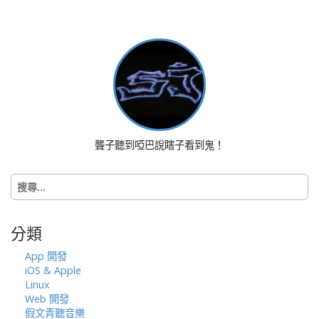
s
t
n
a
v
i
g
a
聾子聽到啞巴說瞎子看到鬼！
t
i
搜
o
尋
n
關
鍵
分類
字:
App 開發
iOS & Apple
Linux
Web 開發
假文青聽音樂