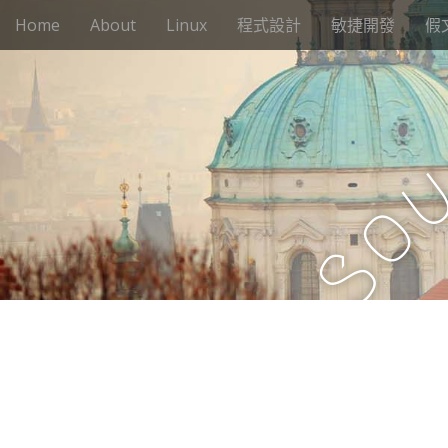
M
S
Home
About
Linux
程式設計
敏捷開發
假
k
a
i
i
p
n
t
m
o
e
c
n
o
n
u
o
t
e
S
n
t