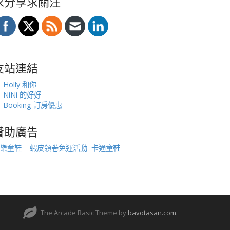
求分享求關注
友站連結
Holly 和你
NiNi 的好好
Booking 訂房優惠
贊助廣告
樂童鞋
蝦皮領卷免運活動
卡通童鞋
The Arcade Basic Theme by
bavotasan.com
.