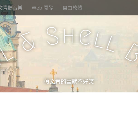
文青聽音樂
Web 開發
自由軟體
h
S
e
l
&
l
l
u
假文青的幽默不好笑