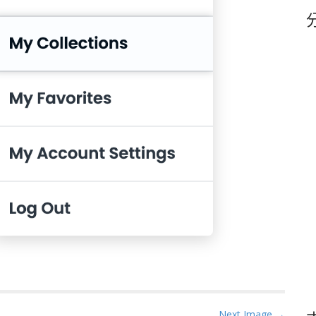
鍵
字
Next Image →