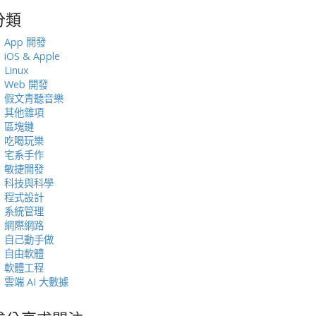
分類
:
App 開發
iOS & Apple
Linux
Web 開發
假文青聽音樂
其他雜項
區塊鏈
吃喝玩樂
宅系手作
敏捷開發
科技與科學
程式設計
系統管理
網際網路
自己動手做
自由軟體
軟體工程
雲端 AI 大數據