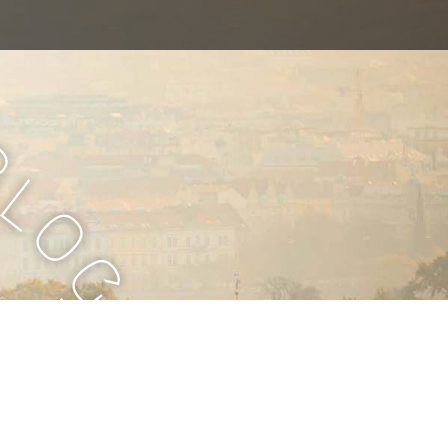
B
l
o
g