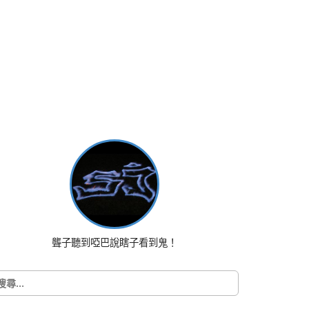
聾子聽到啞巴說瞎子看到鬼！