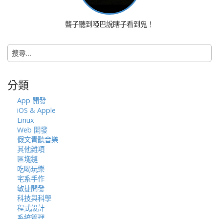
g
a
聾子聽到啞巴說瞎子看到鬼！
t
i
搜
o
尋
n
關
鍵
分類
字:
App 開發
iOS & Apple
Linux
Web 開發
假文青聽音樂
其他雜項
區塊鏈
吃喝玩樂
宅系手作
敏捷開發
科技與科學
程式設計
系統管理