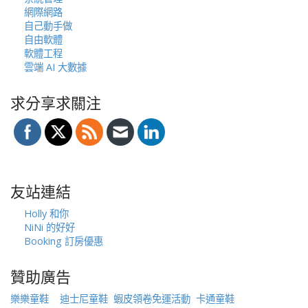
網際網路
自己動手做
自由軟體
軟體工程
雲端 AI 大數據
求分享求關注
友站連結
Holly 和你
NiNi 的好好
Booking 訂房優惠
贊助廣告
樂樂童鞋
迪士尼童鞋
蝦皮領卷免運活動
卡通童鞋