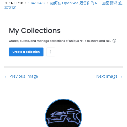
2021/11/18
•
1342 × 482
•
如何在 OpenSea 販售你的 NFT 加密藝術 (血
本文章)
P
← Previous Image
Next Image →
o
s
t
n
a
v
i