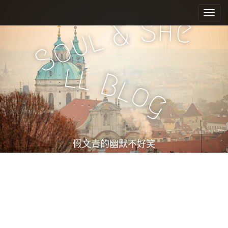
M
S
k
a
S
h
e
&
i
l
i
u
o
p
n
S
t
m
o
l
l
e
c
B
l
o
n
o
g
n
u
t
e
n
t
假文青的幽默不好笑