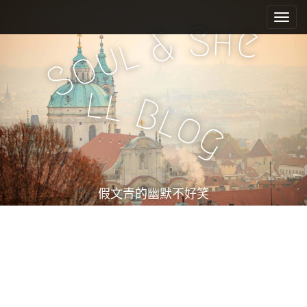
M
S
k
a
S
h
e
&
i
l
i
u
o
p
n
S
t
m
o
l
l
e
c
B
l
o
n
o
g
n
u
t
e
n
t
假文青的幽默不好笑