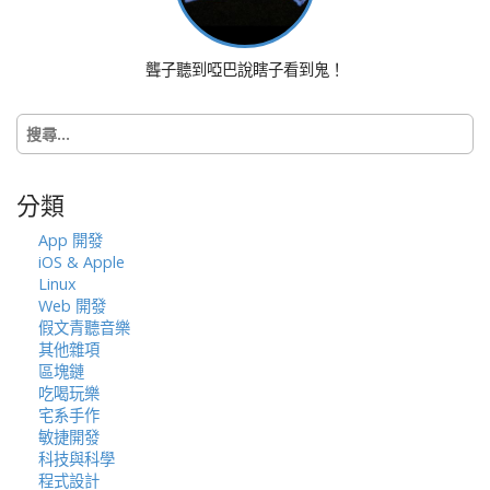
i
g
a
聾子聽到啞巴說瞎子看到鬼！
t
i
搜
o
尋
n
關
鍵
分類
字:
App 開發
iOS & Apple
Linux
Web 開發
假文青聽音樂
其他雜項
區塊鏈
吃喝玩樂
宅系手作
敏捷開發
科技與科學
程式設計