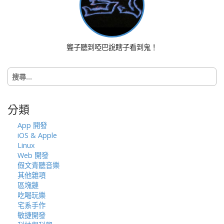
t
i
o
n
聾子聽到啞巴說瞎子看到鬼！
搜
尋
關
鍵
分類
字:
App 開發
iOS & Apple
Linux
Web 開發
假文青聽音樂
其他雜項
區塊鏈
吃喝玩樂
宅系手作
敏捷開發