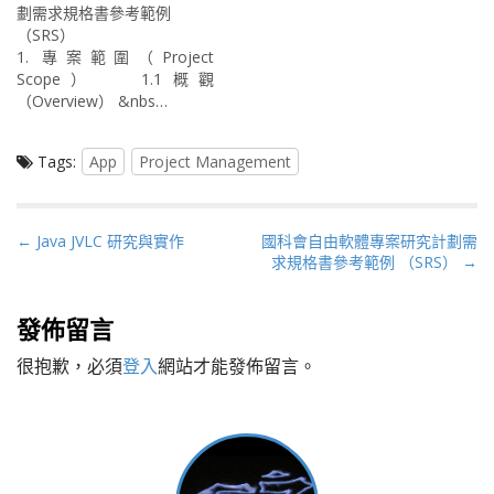
劃需求規格書參考範例
（SRS）
1. 專案範圍（Project
Scope） 1.1概觀
（Overview） &nbs…
Tags:
App
Project Management
P
← Java JVLC 研究與實作
國科會自由軟體專案研究計劃需
求規格書參考範例 （SRS） →
o
s
t
發佈留言
n
很抱歉，必須
登入
網站才能發佈留言。
a
v
i
g
a