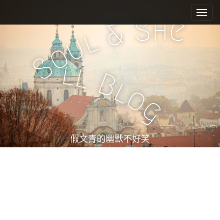
M
S
k
a
h
S
e
&
i
i
l
u
p
n
o
t
m
S
o
l
l
e
c
B
l
n
o
o
n
u
g
t
e
n
t
假文青的幽默不好笑