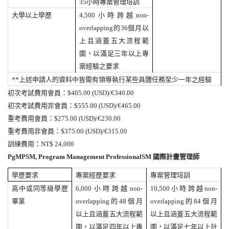
35
小時專案管理培訓
大學以上學歷
4,500
小時跨越
non-
overlapping
的
36
個月以
上且涵蓋五大流程範
圍，以滿足三年以上專
案經驗之要求
**
上述申請人的資料中皆需有領導執行某些具體任務至少一年之經驗
初次考試費用
會員：
$405.00 (USD)/€340.00
初次考試費用
非會員：
$555.00 (USD)/€465.00
重考費用
會員：
$275.00 (USD)/€230.00
重考費用
非會員：
$375.00 (USD)/€315.00
訓練費用：
NT$ 24,000
PgMPSM, Program Management ProfessionalSM
國際計畫管理師
學歷要求
專案經歷要求
專案管理培訓
高中或同等級學歷
6,000
小時跨越
non-
10,500
小時跨越
non-
畢業
overlapping
的
48
個月
overlapping
的
84
個月
以上且涵蓋五大流程範
以上且涵蓋五大流程範
圍，以滿足四年以上專
圍，以滿足七年以上計