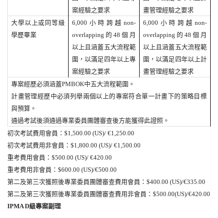
案經驗之要求
畫管理經驗之要求
大學以上或同等級
6,000
小時跨越
non-
6,000
小時跨越
non-
學歷畢業
overlapping
的
48
個月
overlapping
的
48
個月
以上且涵蓋五大流程範
以上且涵蓋五大流程範
圍，以滿足四年以上專
圍，以滿足四年以上計
案經驗之要求
畫管理經驗之要求
專案經歷必須涵蓋
PMBOK
中五大流程範圍。
計畫管理經歷中必須列舉兩個以上的專案符合單一計畫下的策略目標
與預算。
通過考試後須通過專業委員團體審查後方能獲得此證照。
初次考試費用
會員：
$1,500.00 (US)/ €1,250.00
初次考試費用
非會員：
$1,800.00 (US)/ €1,500.00
重考費用
會員：
$500.00 (US)/ €420.00
重考費用
非會員：
$600.00 (US)/€500.00
第二及第三次獲照後專業委員團體審查費用
會員：
$400.00 (US)/€335.00
第二及第三次獲照後專業委員團體審查費用非會員：
$500.00(US)/€420.00
IPMA D
級
專案副理