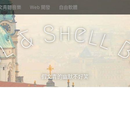
文青聽音樂
Web 開發
自由軟體
h
S
e
l
&
l
l
u
假文青的幽默不好笑