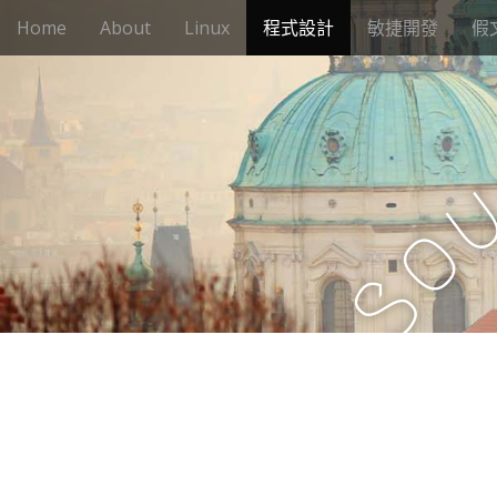
M
S
Home
About
Linux
程式設計
敏捷開發
假
k
a
i
i
p
n
t
m
o
e
c
n
o
n
u
o
t
e
S
n
t