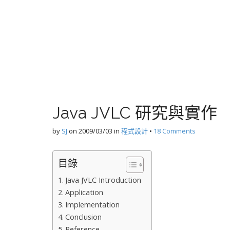
Java JVLC 研究與實作
by
SJ
on
2009/03/03
in
程式設計
•
18 Comments
目錄
Java JVLC Introduction
Application
Implementation
Conclusion
Reference