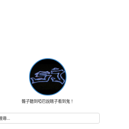
聾子聽到啞巴說瞎子看到鬼！