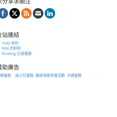
求分享求關注
友站連結
Holly 和你
NiNi 的好好
Booking 訂房優惠
贊助廣告
樂童鞋
迪士尼童鞋
蝦皮領卷免運活動
卡通童鞋