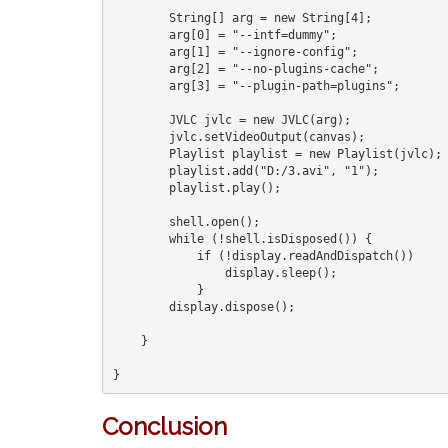
        String[] arg = new String[4];

        arg[0] = "--intf=dummy";

        arg[1] = "--ignore-config";

        arg[2] = "--no-plugins-cache";

        arg[3] = "--plugin-path=plugins";

        JVLC jvlc = new JVLC(arg);

        jvlc.setVideoOutput(canvas);

        Playlist playlist = new Playlist(jvlc);

        playlist.add("D:/3.avi", "1");

        playlist.play();

        shell.open();

        while (!shell.isDisposed()) {

            if (!display.readAndDispatch())

                display.sleep();

            }

        display.dispose();

    }

}
Conclusion