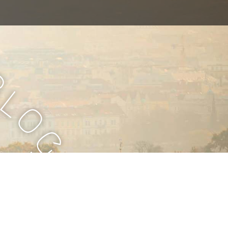
B
l
o
g