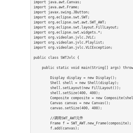
import java.awt.Canvas;

import java.awt.Frame;

import javax.swing.JButton;

import org.eclipse.swt.SWT;

import org.eclipse.swt.awt.SWT_AWT;

import org.eclipse.swt.layout.FillLayout;

import org.eclipse.swt.widgets.*;

import org.videolan.jvlc.JVLC;

import org.videolan.jvlc.Playlist;

import org.videolan.jvlc.VLCException;

public class SWTJvlc {

    public static void main(String[] args) throw
        Display display = new Display();

        Shell shell = new Shell(display);

        shell.setLayout(new FillLayout());

        shell.setSize(400, 400);

        Composite composite = new Composite(shel
        Canvas canvas = new Canvas();

        canvas.setSize(400, 400);

        //調用SWT_AWT元件

        Frame f = SWT_AWT.new_Frame(composite);

        f.add(canvas);
