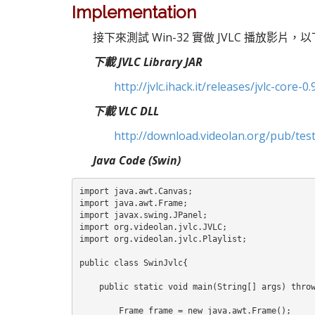
Implementation
接下來測試 Win-32 實做 JVLC 播放影片
下載 JVLC Library JAR
http://jvlc.ihack.it/releases/jvlc-cor
下載 VLC DLL
http://download.videolan.org/pub/test
Java Code (Swin)
import java.awt.Canvas;

import java.awt.Frame;

import javax.swing.JPanel;

import org.videolan.jvlc.JVLC;

import org.videolan.jvlc.Playlist;

public class SwinJvlc{

    public static void main(String[] args) throw
        Frame frame = new java.awt.Frame();
