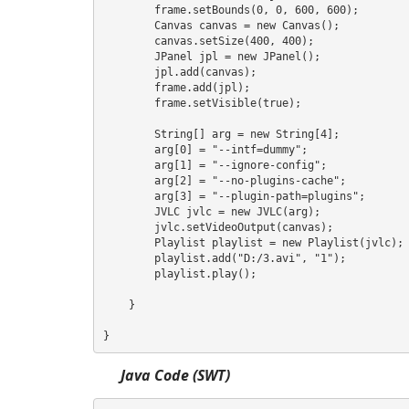
        frame.setBounds(0, 0, 600, 600);

        Canvas canvas = new Canvas();

        canvas.setSize(400, 400);

        JPanel jpl = new JPanel();

        jpl.add(canvas);

        frame.add(jpl);

        frame.setVisible(true);

        String[] arg = new String[4];

        arg[0] = "--intf=dummy";

        arg[1] = "--ignore-config";

        arg[2] = "--no-plugins-cache";

        arg[3] = "--plugin-path=plugins";

        JVLC jvlc = new JVLC(arg);

        jvlc.setVideoOutput(canvas);

        Playlist playlist = new Playlist(jvlc);

        playlist.add("D:/3.avi", "1");

        playlist.play();

    }

}
Java Code (SWT)