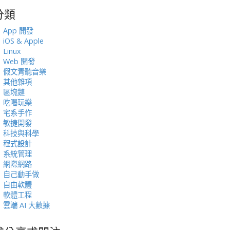
分類
:
App 開發
iOS & Apple
Linux
Web 開發
假文青聽音樂
其他雜項
區塊鏈
吃喝玩樂
宅系手作
敏捷開發
科技與科學
程式設計
系統管理
網際網路
自己動手做
自由軟體
軟體工程
雲端 AI 大數據