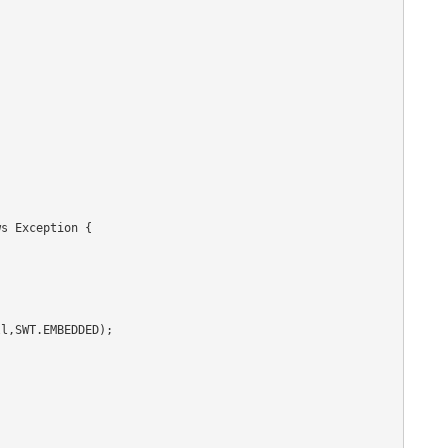
s Exception {

l,SWT.EMBEDDED);
