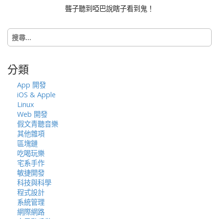
聾子聽到啞巴說瞎子看到鬼！
搜
尋
關
鍵
分類
字:
App 開發
iOS & Apple
Linux
Web 開發
假文青聽音樂
其他雜項
區塊鏈
吃喝玩樂
宅系手作
敏捷開發
科技與科學
程式設計
系統管理
網際網路