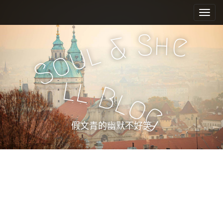
M
S
k
a
i
i
S
h
e
&
p
n
l
u
t
o
m
o
S
e
c
l
l
n
o
B
l
n
u
o
g
t
e
假文青的幽默不好笑
n
t