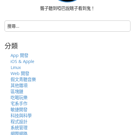
聾子聽到啞巴說瞎子看到鬼！
搜
尋
關
鍵
分類
字:
App 開發
iOS & Apple
Linux
Web 開發
假文青聽音樂
其他雜項
區塊鏈
吃喝玩樂
宅系手作
敏捷開發
科技與科學
程式設計
系統管理
網際網路