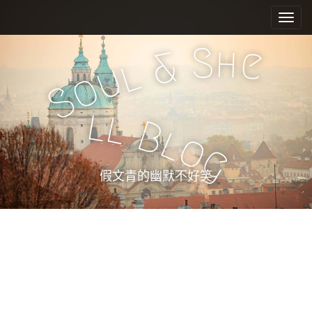
M
S
k
a
i
i
S
h
e
&
p
n
l
u
t
o
m
o
S
e
c
l
l
n
o
B
l
n
u
o
g
t
e
假文青的幽默不好笑
n
t