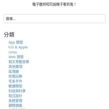
聾子聽到啞巴說瞎子看到鬼！
搜
尋
關
鍵
分類
字:
App 開發
iOS & Apple
Linux
Web 開發
假文青聽音樂
其他雜項
區塊鏈
吃喝玩樂
宅系手作
敏捷開發
科技與科學
程式設計
系統管理
網際網路