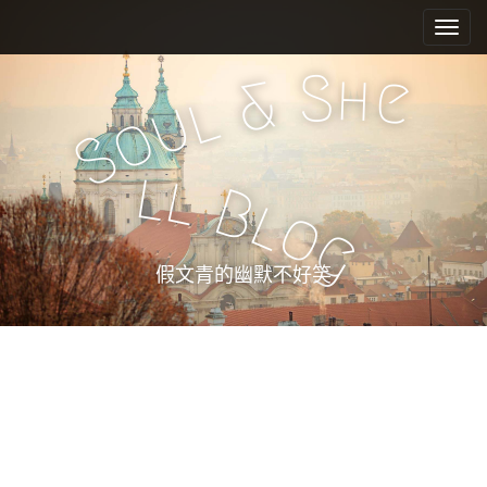
M
S
k
a
i
i
S
h
e
&
p
n
l
u
t
o
m
o
S
e
c
l
l
n
o
B
l
n
u
o
g
t
e
假文青的幽默不好笑
n
t