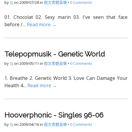
by
SJ
on
2009/07/28
in
假文青聽音樂
•
0 Comments
01. Chocolat 02. Sexy marin 03. I've seen that face
before /…
Read more →
Telepopmusik - Genetic World
by
SJ
on
2009/05/11
in
假文青聽音樂
•
0 Comments
1. Breathe 2. Genetic World 3. Love Can Damage Your
Health 4…
Read more →
Hooverphonic - Singles 96-06
by
SJ
on
2009/04/16
in
假文青聽音樂
•
0 Comments