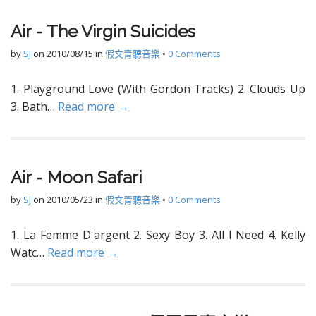
Air - The Virgin Suicides
by
SJ
on
2010/08/15
in
假文青聽音樂
•
0 Comments
1. Playground Love (With Gordon Tracks) 2. Clouds Up
3. Bath…
Read more →
Air - Moon Safari
by
SJ
on
2010/05/23
in
假文青聽音樂
•
0 Comments
1. La Femme D'argent 2. Sexy Boy 3. All I Need 4. Kelly
Watc…
Read more →