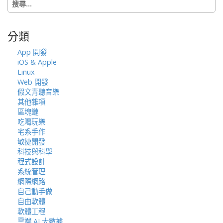
尋
關
鍵
分類
字:
App 開發
iOS & Apple
Linux
Web 開發
假文青聽音樂
其他雜項
區塊鏈
吃喝玩樂
宅系手作
敏捷開發
科技與科學
程式設計
系統管理
網際網路
自己動手做
自由軟體
軟體工程
雲端 AI 大數據