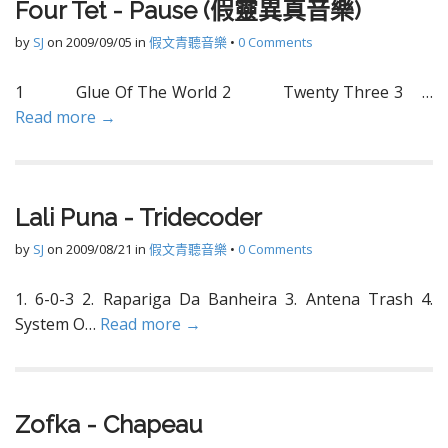
Four Tet - Pause (假靈異真音樂)
by
SJ
on
2009/09/05
in
假文青聽音樂
•
0 Comments
1 Glue Of The World 2 Twenty Three 3 …
Read more →
Lali Puna - Tridecoder
by
SJ
on
2009/08/21
in
假文青聽音樂
•
0 Comments
1. 6-0-3 2. Rapariga Da Banheira 3. Antena Trash 4.
System O…
Read more →
Zofka - Chapeau