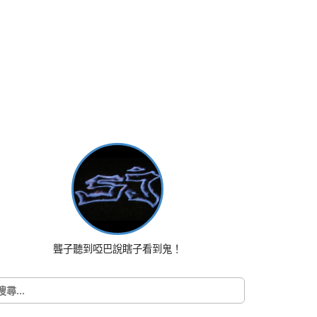
聾子聽到啞巴說瞎子看到鬼！