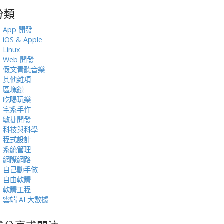
分類
:
App 開發
iOS & Apple
Linux
Web 開發
假文青聽音樂
其他雜項
區塊鏈
吃喝玩樂
宅系手作
敏捷開發
科技與科學
程式設計
系統管理
網際網路
自己動手做
自由軟體
軟體工程
雲端 AI 大數據