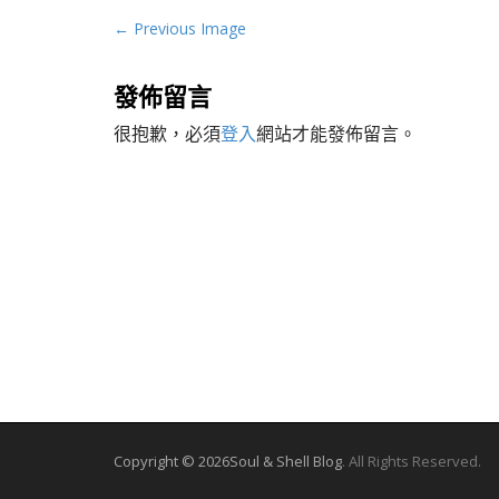
P
← Previous Image
o
s
發佈留言
t
很抱歉，必須
登入
網站才能發佈留言。
n
a
v
i
g
a
t
i
o
n
Copyright © 2026
Soul & Shell Blog
. All Rights Reserved.