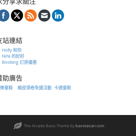
求分享求關注
友站連結
Holly 和你
NiNi 的好好
Booking 訂房優惠
贊助廣告
樂童鞋
蝦皮領卷免運活動
卡通童鞋
The Arcade Basic Theme by
bavotasan.com
.