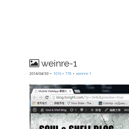
weinre-1
2014/04/30
•
1016 × 778
•
weinre-1