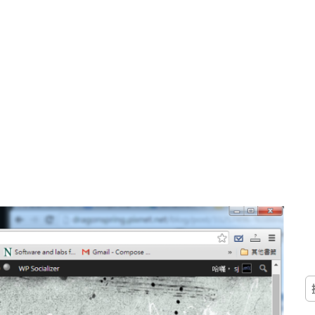
搜
尋
關