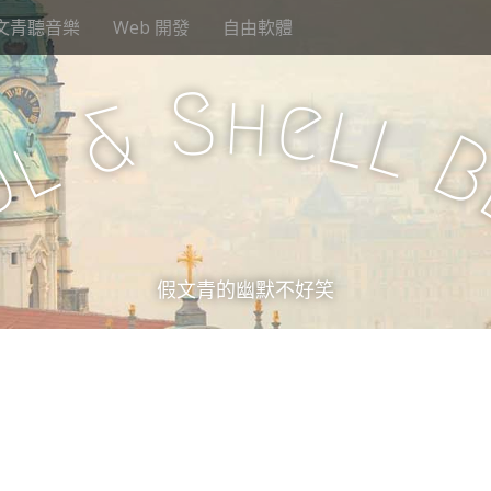
文青聽音樂
Web 開發
自由軟體
S
h
e
l
&
l
l
u
假文青的幽默不好笑