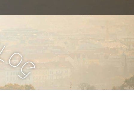
B
l
o
g