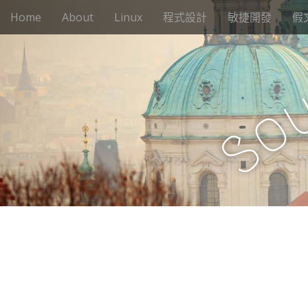
M
S
Home
About
Linux
程式設計
敏捷開發
假
k
a
i
i
p
n
t
m
o
e
c
o
n
o
n
S
u
t
e
n
t