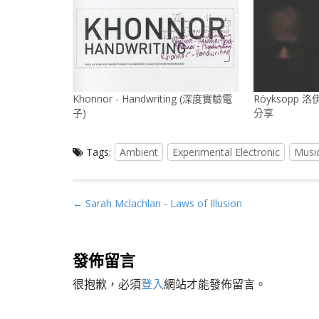
Khonnor - Handwriting (深度實驗電
Röyksopp 洛
子)
分享
Tags:
Ambient
Experimental Electronic
Musi
P
← Sarah Mclachlan - Laws of Illusion
o
s
t
發佈留言
n
很抱歉，必須
登入
網站才能發佈留言。
a
v