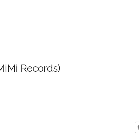
(MiMi Records)
搜
尋
關