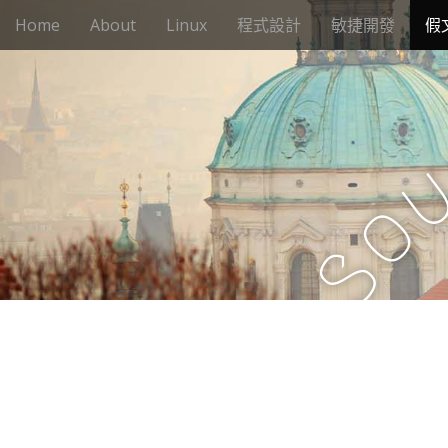
M
S
Home
About
Linux
程式設計
敏捷開發
假
k
a
i
i
p
n
t
m
o
e
c
n
o
n
u
o
t
e
S
n
t