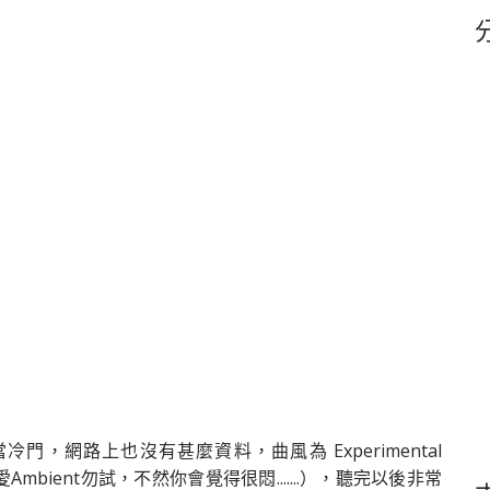
鍵
字
當冷門，網路上也沒有甚麼資料，曲風為 Experimental
（不愛Ambient勿試，不然你會覺得很悶.......），聽完以後非常