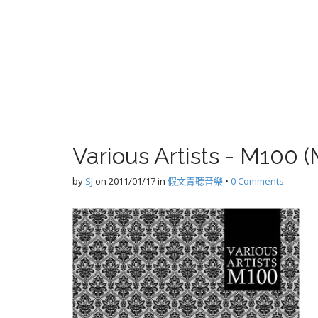
Various Artists - M100 
by
SJ
on
2011/01/17
in
假文青聽音樂
•
0 Comments