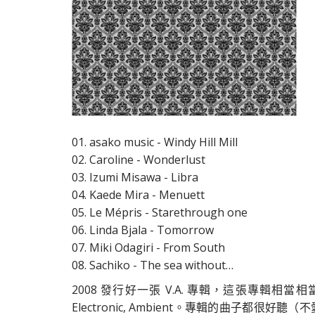
01. asako music - Windy Hill Mill
02. Caroline - Wonderlust
03. Izumi Misawa - Libra
04. Kaede Mira - Menuett
05. Le Mépris - Starethrough one
06. Linda Bjala - Tomorrow
07. Miki Odagiri - From South
08. Sachiko - The sea without…
2008 發行好一張 V.A. 專輯，這張專輯相當相
Electronic, Ambient。專輯的曲子都很好聽