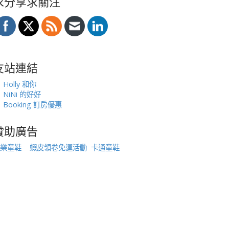
求分享求關注
友站連結
Holly 和你
NiNi 的好好
Booking 訂房優惠
贊助廣告
樂童鞋
蝦皮領卷免運活動
卡通童鞋