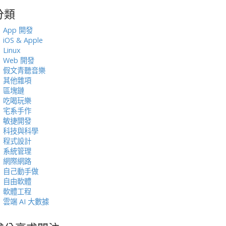
分類
:
App 開發
iOS & Apple
Linux
Web 開發
假文青聽音樂
其他雜項
區塊鏈
吃喝玩樂
宅系手作
敏捷開發
科技與科學
程式設計
系統管理
網際網路
自己動手做
自由軟體
軟體工程
雲端 AI 大數據