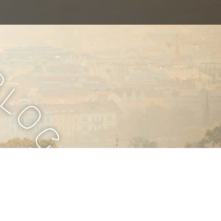
B
l
o
g