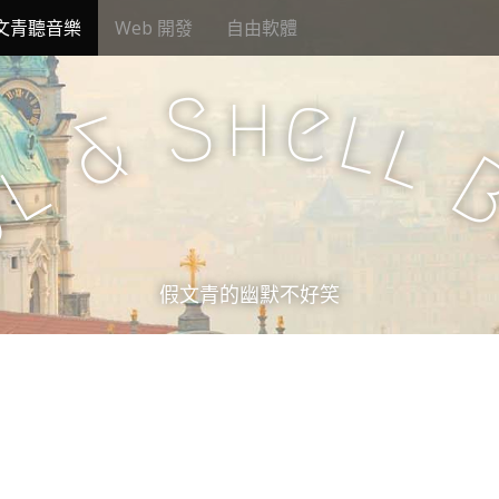
文青聽音樂
Web 開發
自由軟體
h
S
e
l
&
l
l
u
假文青的幽默不好笑