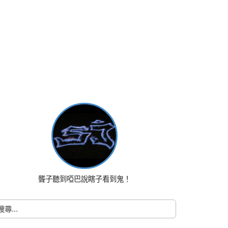
聾子聽到啞巴說瞎子看到鬼！