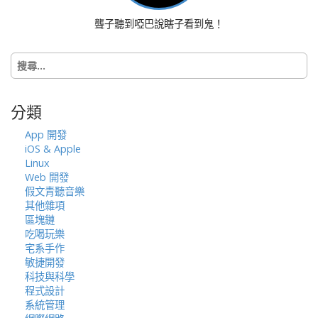
o
聾子聽到啞巴說瞎子看到鬼！
n
搜
尋
關
鍵
分類
字:
App 開發
iOS & Apple
Linux
Web 開發
假文青聽音樂
其他雜項
區塊鏈
吃喝玩樂
宅系手作
敏捷開發
科技與科學
程式設計
系統管理