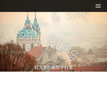
M
S
k
a
h
S
e
&
i
i
l
u
p
n
o
t
m
S
o
l
l
e
c
B
l
n
o
o
n
u
g
t
e
n
t
假文青的幽默不好笑