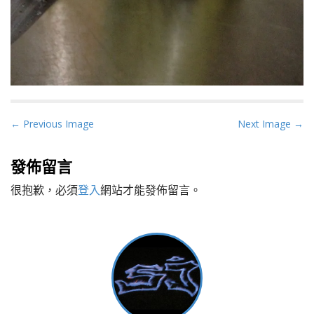
P
← Previous Image
Next Image →
o
s
發佈留言
t
很抱歉，必須
登入
網站才能發佈留言。
n
a
v
i
g
a
t
i