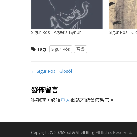
Sigur Rós - Ágætis Byrjun
Sigur Ros - Gl
Tags:
Sigur Rós
音樂
P
← Sigur Ros - Glósóli
o
s
發佈留言
t
很抱歉，必須
登入
網站才能發佈留言。
n
a
v
i
g
Copyright © 2026
Soul & Shell Blog
. All Rights Reserved.