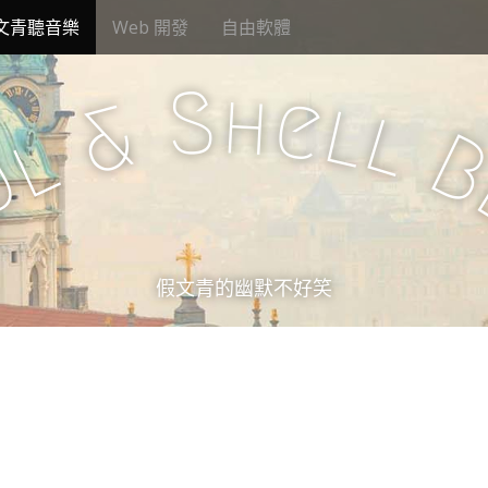
文青聽音樂
Web 開發
自由軟體
S
h
e
l
&
l
l
u
假文青的幽默不好笑