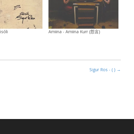
ósóli
Amiina - Amiina Kurr (怨言)
Sigur Ros - ( ) →