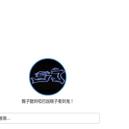
聾子聽到啞巴說瞎子看到鬼！