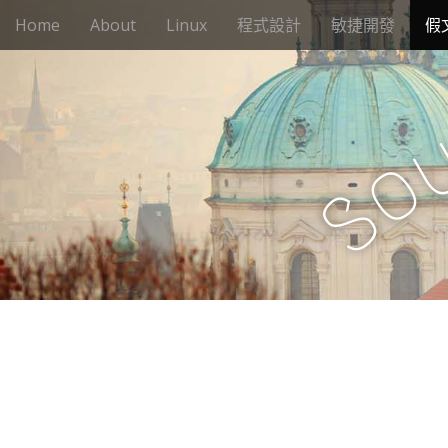
M
S
Home
About
Linux
程式設計
敏捷開發
假
k
a
i
i
p
n
t
m
o
e
c
o
n
o
n
S
u
t
e
n
t