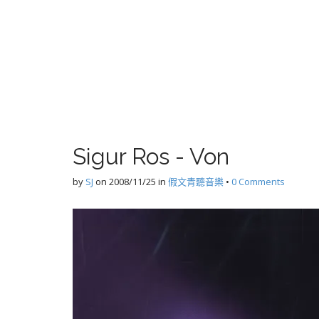
Sigur Ros - Von
by
SJ
on
2008/11/25
in
假文青聽音樂
•
0 Comments