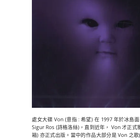
處女大碟 Von (意指 : 希望) 在 1997 年於
Sigur Ros (詩格洛絲)，直到近年， Von 才正
箱) 亦正式出版。當中的作品大部分是 Von 之歌曲的 