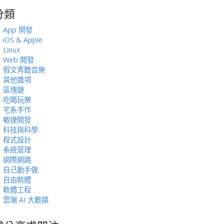
分類
:
App 開發
iOS & Apple
Linux
Web 開發
假文青聽音樂
其他雜項
區塊鏈
吃喝玩樂
宅系手作
敏捷開發
科技與科學
程式設計
系統管理
網際網路
自己動手做
自由軟體
軟體工程
雲端 AI 大數據