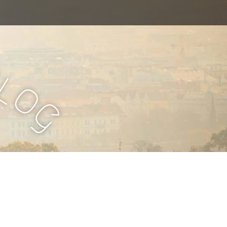
B
l
o
g