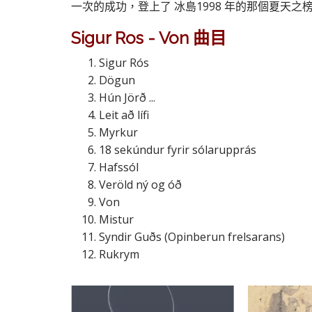
一次的成功，登上了 冰島1998 年的那個夏天之
Sigur Ros - Von 曲目
Sigur Rós
Dögun
Hún Jörð ...
Leit að lífi
Myrkur
18 sekúndur fyrir sólarupprás
Hafssól
Veröld ný og óð
Von
Mistur
Syndir Guðs (Opinberun frelsarans)
Rukrym