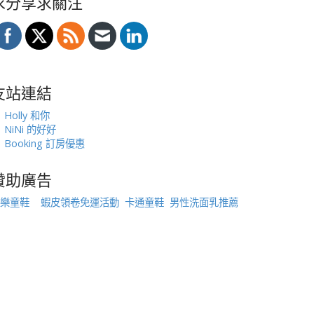
求分享求關注
友站連結
Holly 和你
NiNi 的好好
Booking 訂房優惠
贊助廣告
樂童鞋
蝦皮領卷免運活動
卡通童鞋
男性洗面乳推薦