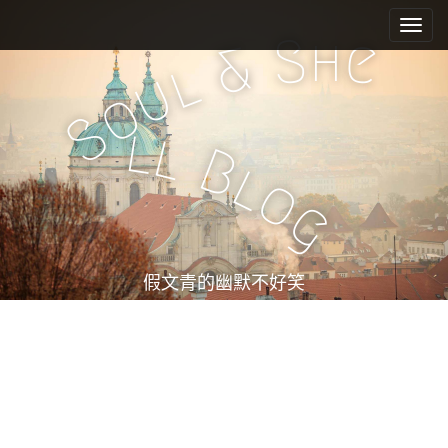
M
S
k
a
h
S
e
&
i
i
l
u
p
n
o
t
m
S
o
l
l
e
c
B
l
n
o
o
n
u
g
t
e
n
t
假文青的幽默不好笑