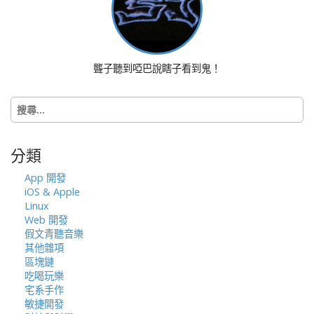
t
i
o
n
聾子聽到啞巴說瞎子看到鬼！
搜
尋
關
鍵
分類
字:
App 開發
iOS & Apple
Linux
Web 開發
假文青聽音樂
其他雜項
區塊鏈
吃喝玩樂
宅系手作
敏捷開發