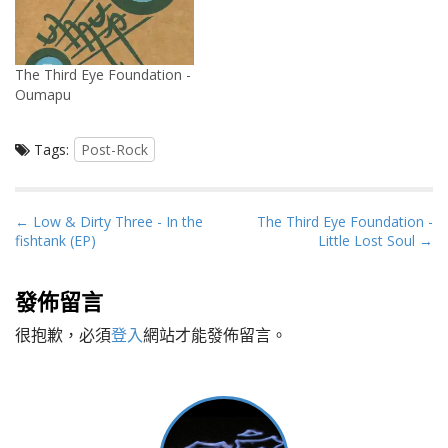
The Third Eye Foundation -
Oumapu
Tags:
Post-Rock
P
← Low & Dirty Three - In the
The Third Eye Foundation -
fishtank (EP)
Little Lost Soul →
o
s
t
發佈留言
n
很抱歉，必須
登入
網站才能發佈留言。
a
v
i
g
a