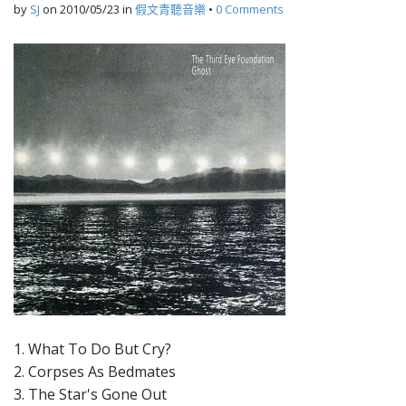
by
SJ
on
2010/05/23
in
假文青聽音樂
•
0 Comments
1. What To Do But Cry?
2. Corpses As Bedmates
3. The Star's Gone Out