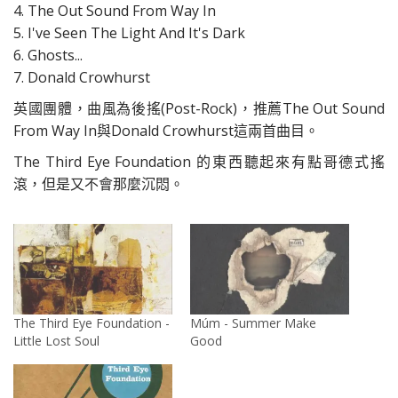
4. The Out Sound From Way In
5. I've Seen The Light And It's Dark
6. Ghosts...
7. Donald Crowhurst
英國團體，曲風為後搖(Post-Rock)，推薦The Out Sound
From Way In與Donald Crowhurst這兩首曲目。
The Third Eye Foundation 的東西聽起來有點哥德式搖
滾，但是又不會那麼沉悶。
The Third Eye Foundation -
Múm - Summer Make
Little Lost Soul
Good