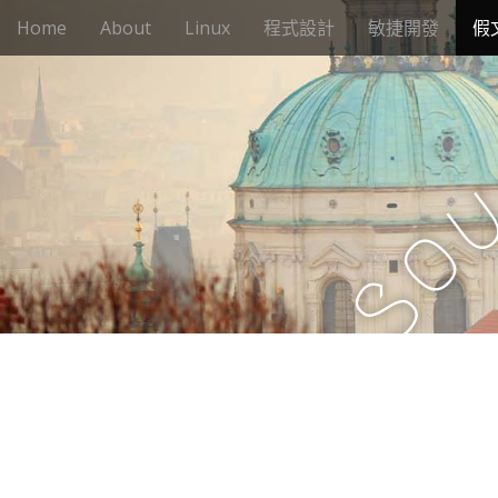
M
S
Home
About
Linux
程式設計
敏捷開發
假
k
a
i
i
p
n
t
m
o
e
c
n
o
n
u
o
t
e
S
n
t