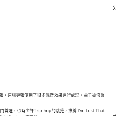
鍵
字
000 年發行的專輯，這張專輯使用了很多混音效果進行處理，曲子被修飾
選，也有少許Trip-hop的感覺，推薦 I've Lost That