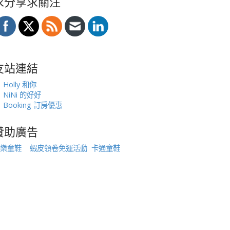
求分享求關注
友站連結
Holly 和你
NiNi 的好好
Booking 訂房優惠
贊助廣告
樂童鞋
蝦皮領卷免運活動
卡通童鞋