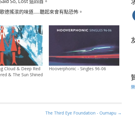
ld Said So, Lost 這四首。
有歌德搖滾的味道.......聽起來會有點恐怖。
ng Cloud & Deep Red
Hooverphonic - Singles 96-06
tered & The Sun Shined
樂
The Third Eye Foundation - Oumapu →