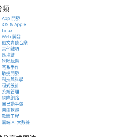
分類
:
App 開發
iOS & Apple
Linux
Web 開發
假文青聽音樂
其他雜項
區塊鏈
吃喝玩樂
宅系手作
敏捷開發
科技與科學
程式設計
系統管理
網際網路
自己動手做
自由軟體
軟體工程
雲端 AI 大數據