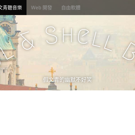
文青聽音樂
Web 開發
自由軟體
h
S
e
l
&
l
l
u
假文青的幽默不好笑