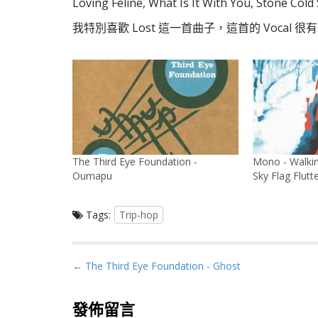
Loving Feline, What Is It With You, Stone Co
我特別喜歡 Lost 這一首曲子，這首的 Vocal 很
The Third Eye Foundation -
Mono - Walki
Oumapu
Sky Flag Flut
Tags:
Trip-hop
P
← The Third Eye Foundation - Ghost
o
s
發佈留言
t