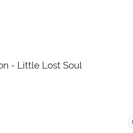
n - Little Lost Soul
搜
尋
關