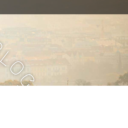
B
l
o
g