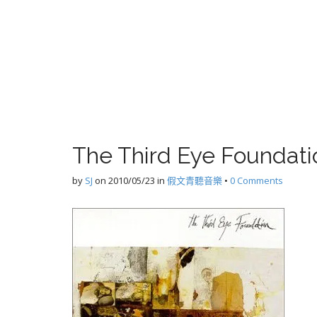
The Third Eye Foundatio
by
SJ
on
2010/05/23
in
假文青聽音樂
•
0 Comments