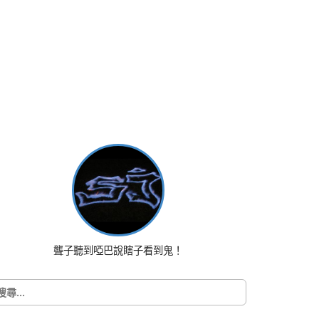
聾子聽到啞巴說瞎子看到鬼！