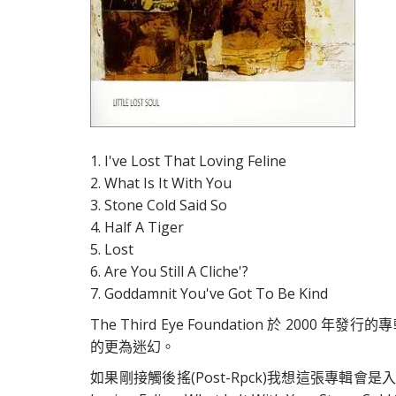
1. I've Lost That Loving Feline
2. What Is It With You
3. Stone Cold Said So
4. Half A Tiger
5. Lost
6. Are You Still A Cliche'?
7. Goddamnit You've Got To Be Kind
The Third Eye Foundation 於 2
的更為迷幻。
如果剛接觸後搖(Post-Rpck)我想這張專輯會是入門首