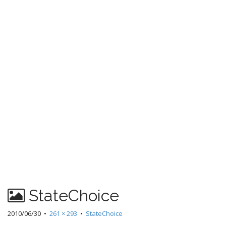
StateChoice
2010/06/30
•
261 × 293
•
StateChoice