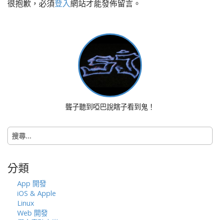
很抱歉，必須
登入
網站才能發佈留言。
n
a
v
i
g
a
t
i
o
聾子聽到啞巴說瞎子看到鬼！
n
搜
尋
關
鍵
分類
字:
App 開發
iOS & Apple
Linux
Web 開發