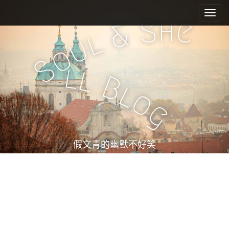
M
S
k
a
h
S
e
&
i
i
l
u
p
n
o
t
m
S
o
l
l
e
c
B
l
n
o
o
n
u
g
t
e
n
t
假文青的幽默不好笑