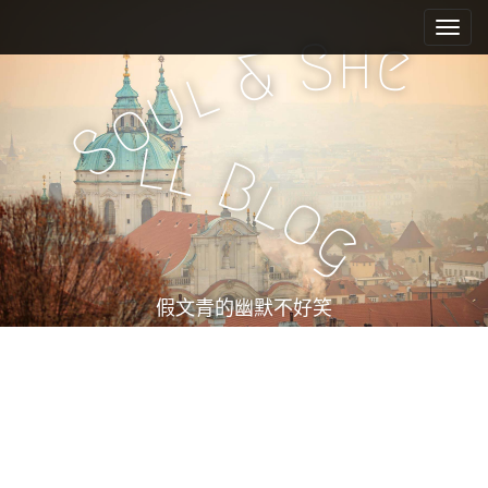
M
S
k
a
h
S
e
&
i
i
l
u
p
n
o
t
m
S
o
l
l
e
c
B
l
n
o
o
n
u
g
t
e
n
t
假文青的幽默不好笑