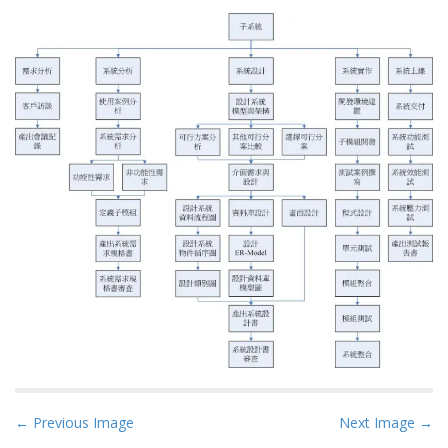
P
← Previous Image
Next Image →