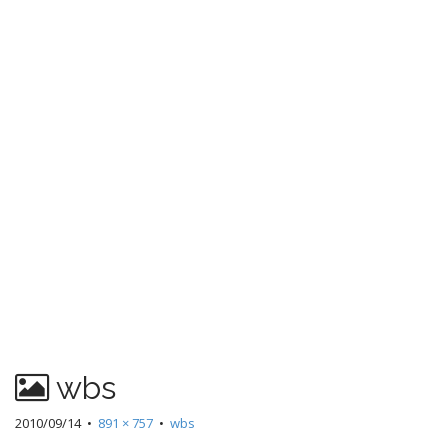
wbs
2010/09/14
•
891 × 757
•
wbs