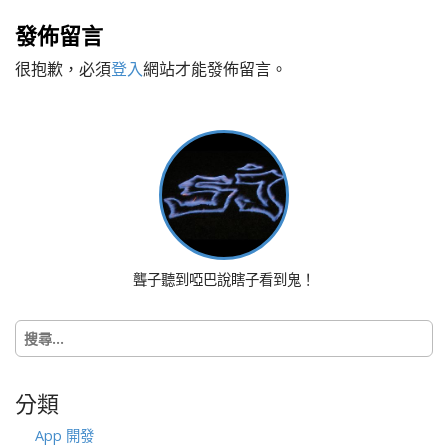
o
s
發佈留言
t
很抱歉，必須
登入
網站才能發佈留言。
n
a
v
i
g
a
t
i
o
聾子聽到啞巴說瞎子看到鬼！
n
搜
尋
關
鍵
分類
字:
App 開發