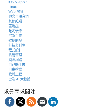
iOS & Apple
Linux
Web 開發
假文青聽音樂
其他雜項
區塊鏈
吃喝玩樂
宅系手作
敏捷開發
科技與科學
程式設計
系統管理
網際網路
自己動手做
自由軟體
軟體工程
雲端 AI 大數據
求分享求關注