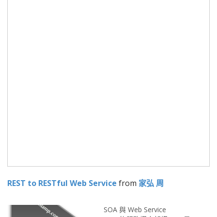
REST to RESTful Web Service
from
家弘 周
SOA 與 Web Service