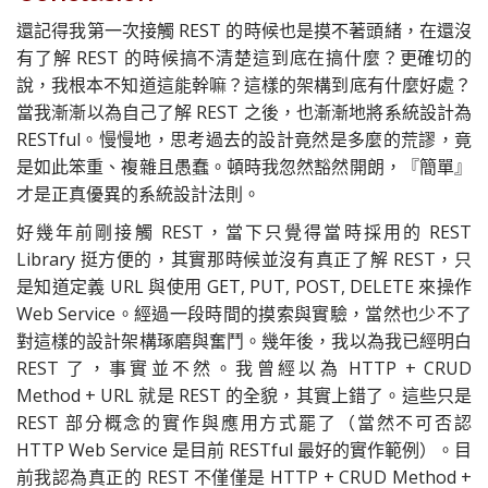
還記得我第一次接觸 REST 的時候也是摸不著頭緒，在還沒
有了解 REST 的時候搞不清楚這到底在搞什麼？更確切的
說，我根本不知道這能幹嘛？這樣的架構到底有什麼好處？
當我漸漸以為自己了解 REST 之後，也漸漸地將系統設計為
RESTful。慢慢地，思考過去的設計竟然是多麼的荒謬，竟
是如此笨重、複雜且愚蠢。頓時我忽然豁然開朗，『簡單』
才是正真優異的系統設計法則。
好幾年前剛接觸 REST，當下只覺得當時採用的 REST
Library 挺方便的，其實那時候並沒有真正了解 REST，只
是知道定義 URL 與使用 GET, PUT, POST, DELETE 來操作
Web Service。經過一段時間的摸索與實驗，當然也少不了
對這樣的設計架構琢磨與奮鬥。幾年後，我以為我已經明白
REST 了，事實並不然。我曾經以為 HTTP + CRUD
Method + URL 就是 REST 的全貌，其實上錯了。這些只是
REST 部分概念的實作與應用方式罷了（當然不可否認
HTTP Web Service 是目前 RESTful 最好的實作範例）。目
前我認為真正的 REST 不僅僅是 HTTP + CRUD Method +