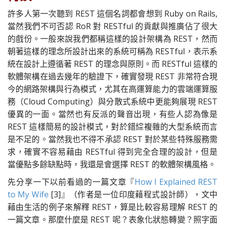
許多人第一次聽到 REST 這個名詞都會想到 Ruby on Rails,
當然我們不可否認 RoR 對 RESTful 的貢獻與推廣佔了很大
的戲份。一般來說我們都稱這樣的設計架構為 REST，然而
朝著這樣的理念所設計出來的系統可稱為 RESTful，表示系
統在設計上遵循著 REST 的理念與原則。而 RESTful 這樣的
軟體架構在過去幾年的驗證下，確實發現 REST 非常符合現
今的網路架構與行為模式，尤其在高運算能力的雲端運算服
務（Cloud Computing）與分散式系統中更能夠展現 REST
優異的一面。當然也有反派的聲音出現，有些人認為像是
REST 這樣簡易的設計模式，對於錯綜複雜的大型系統而言
是不足的。當然我也不得不承認 REST 對於某些特殊服務需
求，確實不容易藉由 RESTful 得到完全合理的設計，但是
當優點多餘缺點時，我還是會選擇 REST 的軟體架構風格。
先分享一下以前看過的一篇文章『
How I Explained REST
to My Wife
[3]』（作者是一位印度藉程式設計師），文中
藉由生活的例子來解釋 REST，算是比較容易理解 REST 的
一篇文章。那麼什麼是 REST 呢？表象化狀態轉變？照字面