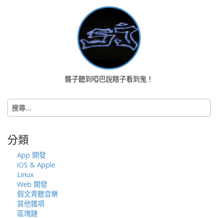
聾子聽到啞巴說瞎子看到鬼！
搜
尋
關
鍵
分類
字:
App 開發
iOS & Apple
Linux
Web 開發
假文青聽音樂
其他雜項
區塊鏈