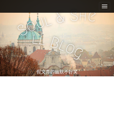
M
S
k
a
S
h
e
&
i
l
i
u
o
p
n
S
t
m
o
l
l
e
c
B
l
o
n
o
g
n
u
t
e
n
t
假文青的幽默不好笑