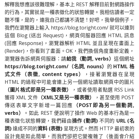
解釋我想應該很難理解，基本上 REST 解釋目前對網路操作
的行為，其實就是一種表徵化的狀態轉變。我相信讀者一定
聽不懂，是的，連我自己都講不清楚！好吧，我舉個例子，
我們在瀏覽器上輸入 https://blog.toright.com/ 就可以連到
這個 Blog (送出 Request)，網頁伺服器回應 HTML 訊息
(回應 Response)，瀏覽器解析 HTML 並且呈現在畫面上
(Render)，你看到了畫面。OK，我們換個角度重新定義，
瀏覽器告訴網頁伺服器：請
給我（動詞, verbs）
這個網址
https://blog.toright.com/（名詞, nouns）
的
HTML 格
式文件（表徵, content types）
，接著瀏覽器在呈現
HTML 的過程中可能會連上另一個網址讀取網頁中的圖片
（圖片格式即是另一種表徵）
，或者使用者點選 RSS Link
獲得 XML 文件
（XML又是另一種表徵）
，甚至使用 POST
傳送表單文字新增一篇回應
（POST即為另一個動詞,
verbs）
。如此 REST 便說明了操作 Web 的基本行為是一
種表徵化狀態轉變，我們藉由
操作 (動詞)
不同的
URL (名
詞)
達成不同的
資料 (表徵)
呈現方式。然而 HTTP 最初衷的
設計竟是如此簡單，而我們卻把它變複雜了（後面會介紹